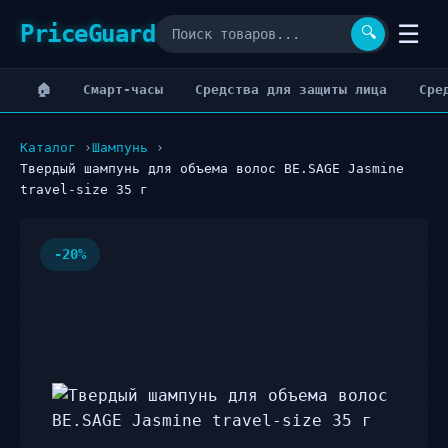
PriceGuard
☰
🔍
🏠
Cмарт-часы
Cредства для защиты лица
Cре
Каталог
Шампунь
Твердый шампунь для объема волос BE.SAGE Jasmine
travel-size 35 г
-20%