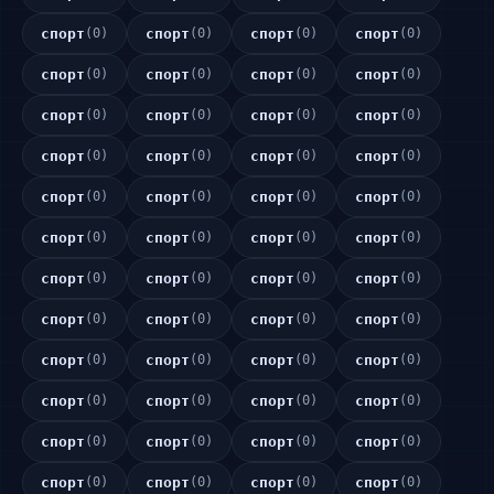
спорт
(0)
спорт
(0)
спорт
(0)
спорт
(0)
спорт
(0)
спорт
(0)
спорт
(0)
спорт
(0)
спорт
(0)
спорт
(0)
спорт
(0)
спорт
(0)
спорт
(0)
спорт
(0)
спорт
(0)
спорт
(0)
спорт
(0)
спорт
(0)
спорт
(0)
спорт
(0)
спорт
(0)
спорт
(0)
спорт
(0)
спорт
(0)
спорт
(0)
спорт
(0)
спорт
(0)
спорт
(0)
спорт
(0)
спорт
(0)
спорт
(0)
спорт
(0)
спорт
(0)
спорт
(0)
спорт
(0)
спорт
(0)
спорт
(0)
спорт
(0)
спорт
(0)
спорт
(0)
спорт
(0)
спорт
(0)
спорт
(0)
спорт
(0)
спорт
(0)
спорт
(0)
спорт
(0)
спорт
(0)