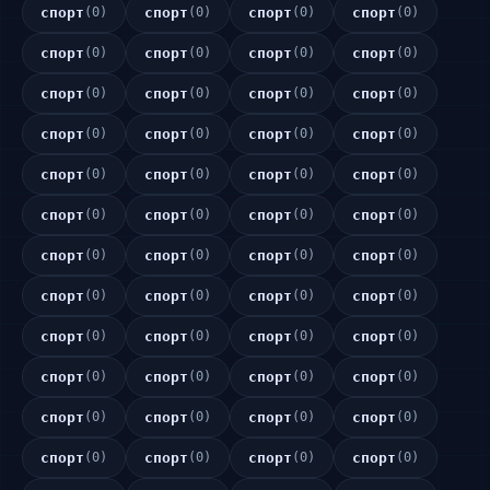
спорт
(0)
спорт
(0)
спорт
(0)
спорт
(0)
спорт
(0)
спорт
(0)
спорт
(0)
спорт
(0)
спорт
(0)
спорт
(0)
спорт
(0)
спорт
(0)
спорт
(0)
спорт
(0)
спорт
(0)
спорт
(0)
спорт
(0)
спорт
(0)
спорт
(0)
спорт
(0)
спорт
(0)
спорт
(0)
спорт
(0)
спорт
(0)
спорт
(0)
спорт
(0)
спорт
(0)
спорт
(0)
спорт
(0)
спорт
(0)
спорт
(0)
спорт
(0)
спорт
(0)
спорт
(0)
спорт
(0)
спорт
(0)
спорт
(0)
спорт
(0)
спорт
(0)
спорт
(0)
спорт
(0)
спорт
(0)
спорт
(0)
спорт
(0)
спорт
(0)
спорт
(0)
спорт
(0)
спорт
(0)