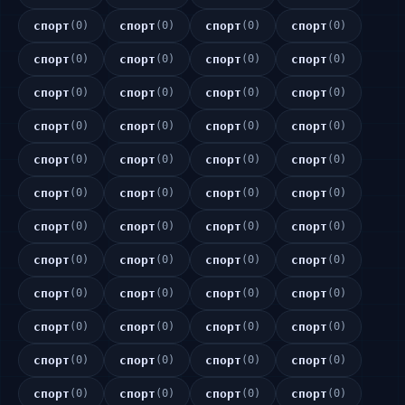
спорт
(0)
спорт
(0)
спорт
(0)
спорт
(0)
спорт
(0)
спорт
(0)
спорт
(0)
спорт
(0)
спорт
(0)
спорт
(0)
спорт
(0)
спорт
(0)
спорт
(0)
спорт
(0)
спорт
(0)
спорт
(0)
спорт
(0)
спорт
(0)
спорт
(0)
спорт
(0)
спорт
(0)
спорт
(0)
спорт
(0)
спорт
(0)
спорт
(0)
спорт
(0)
спорт
(0)
спорт
(0)
спорт
(0)
спорт
(0)
спорт
(0)
спорт
(0)
спорт
(0)
спорт
(0)
спорт
(0)
спорт
(0)
спорт
(0)
спорт
(0)
спорт
(0)
спорт
(0)
спорт
(0)
спорт
(0)
спорт
(0)
спорт
(0)
спорт
(0)
спорт
(0)
спорт
(0)
спорт
(0)