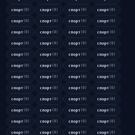
спорт
(0)
спорт
(0)
спорт
(0)
спорт
(0)
спорт
(0)
спорт
(0)
спорт
(0)
спорт
(0)
спорт
(0)
спорт
(0)
спорт
(0)
спорт
(0)
спорт
(0)
спорт
(0)
спорт
(0)
спорт
(0)
спорт
(0)
спорт
(0)
спорт
(0)
спорт
(0)
спорт
(0)
спорт
(0)
спорт
(0)
спорт
(0)
спорт
(0)
спорт
(0)
спорт
(0)
спорт
(0)
спорт
(0)
спорт
(0)
спорт
(0)
спорт
(0)
спорт
(0)
спорт
(0)
спорт
(0)
спорт
(0)
спорт
(0)
спорт
(0)
спорт
(0)
спорт
(0)
спорт
(0)
спорт
(0)
спорт
(0)
спорт
(0)
спорт
(0)
спорт
(0)
спорт
(0)
спорт
(0)