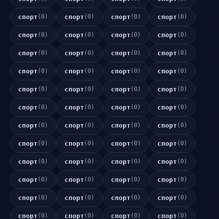
спорт
(0)
спорт
(0)
спорт
(0)
спорт
(0)
спорт
(0)
спорт
(0)
спорт
(0)
спорт
(0)
спорт
(0)
спорт
(0)
спорт
(0)
спорт
(0)
спорт
(0)
спорт
(0)
спорт
(0)
спорт
(0)
спорт
(0)
спорт
(0)
спорт
(0)
спорт
(0)
спорт
(0)
спорт
(0)
спорт
(0)
спорт
(0)
спорт
(0)
спорт
(0)
спорт
(0)
спорт
(0)
спорт
(0)
спорт
(0)
спорт
(0)
спорт
(0)
спорт
(0)
спорт
(0)
спорт
(0)
спорт
(0)
спорт
(0)
спорт
(0)
спорт
(0)
спорт
(0)
спорт
(0)
спорт
(0)
спорт
(0)
спорт
(0)
спорт
(0)
спорт
(0)
спорт
(0)
спорт
(0)