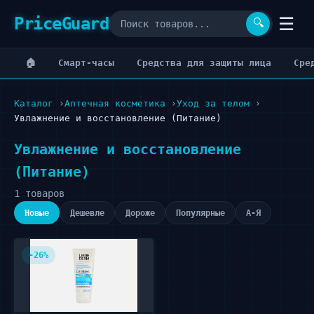
PriceGuard
☰
🔍
🏠
Cмарт-часы
Cредства для защиты лица
Cре
Каталог
Аптечная косметика
Уход за телом
Увлажнение и восстановление (Питание)
Увлажнение и восстановление
(Питание)
1 товаров
Новые
Дешевле
Дороже
Популярные
А-Я
-26%