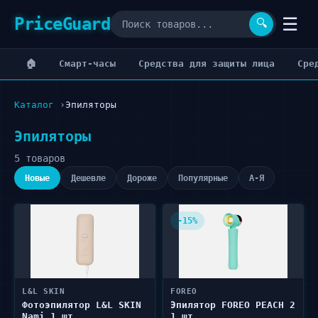
PriceGuard
☰
🔍
🏠
Cмарт-часы
Cредства для защиты лица
Cре
Каталог
Эпиляторы
Эпиляторы
5 товаров
Новые
Дешевле
Дороже
Популярные
А-Я
-15%
L&L SKIN
FOREO
Фотоэпилятор L&L SKIN
Эпилятор FOREO PEACH 2
Nami 1 шт
1 шт