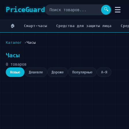
PriceGuard
☰
🔍
🏠
Cмарт-часы
Cредства для защиты лица
Cре
Каталог
Часы
Часы
0 товаров
Новые
Дешевле
Дороже
Популярные
А-Я