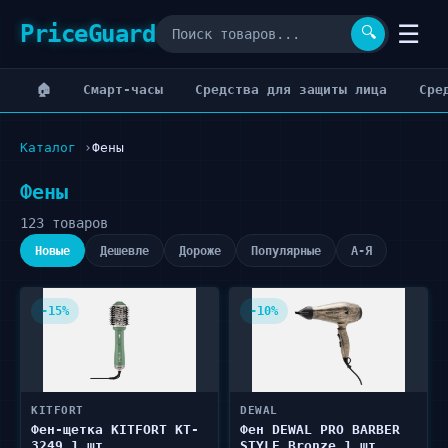
PriceGuard
☰
🔍
🏠
Cмарт-часы
Cредства для защиты лица
Cре
Каталог
Фены
Фены
123 товаров
Новые
Дешевле
Дороже
Популярные
А-Я
-15%
-10%
KITFORT
DEWAL
Фен-щетка KITFORT KT-
Фен DEWAL PRO BARBER
3249 1 шт
STYLE Bronze 1 шт