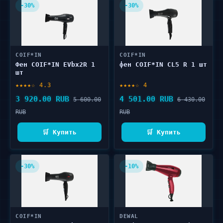
-30%
-30%
COIF*IN
COIF*IN
Фен COIF*IN EVbx2R 1
фен COIF*IN CL5 R 1 шт
шт
★★★★☆ 4.3
★★★★☆ 4
3 920.00 RUB
4 501.00 RUB
5 600.00
6 430.00
RUB
RUB
🛒 Купить
🛒 Купить
-30%
-10%
COIF*IN
DEWAL