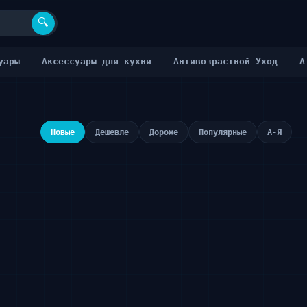
🔍
уары
Аксессуары для кухни
Антивозрастной Уход
А
Новые
Дешевле
Дороже
Популярные
А-Я