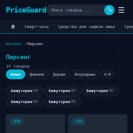
PriceGuard
☰
🔍
🏠
Cмарт-часы
Cредства для защиты лица
Cре
Каталог
Пирсинг
Пирсинг
14 товаров
Новые
Дешевле
Дороже
Популярные
А-Я
Бижутерия
(0)
Бижутерия
(0)
Бижутерия
(0)
Бижутерия
(0)
Бижутерия
(0)
-23%
-23%