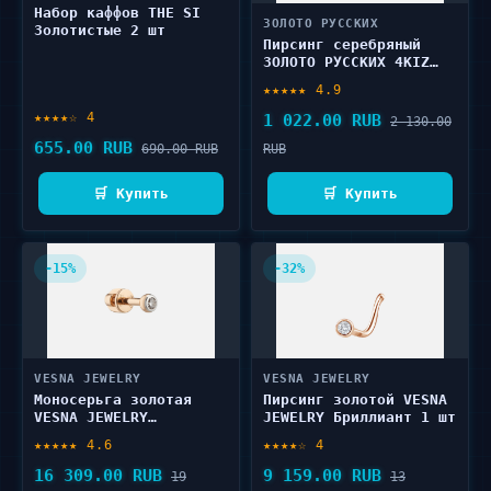
Набор каффов THE SI
ЗОЛОТО РУССКИХ
Золотистые 2 шт
Пирсинг серебряный
ЗОЛОТО РУССКИХ 4KIZ
хеликс 1 шт
★★★★★ 4.9
★★★★☆ 4
1 022.00 RUB
2 130.00
655.00 RUB
690.00 RUB
RUB
🛒 Купить
🛒 Купить
-15%
-32%
VESNA JEWELRY
VESNA JEWELRY
Моносерьга золотая
Пирсинг золотой VESNA
VESNA JEWELRY
JEWELRY Бриллиант 1 шт
Бриллиант 1 шт
★★★★★ 4.6
★★★★☆ 4
16 309.00 RUB
9 159.00 RUB
19
13