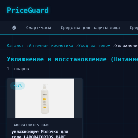
PriceGuard
🏠
Cмарт-часы
Cредства для защиты лица
Cре
Каталог
Аптечная косметика
Уход за телом
Увлажнени
Увлажнение и восстановление (Питани
1 товаров
-57%
LABORATORIOS BABE
увлажняющее Молочко для
тела LABORATORIOS BABE