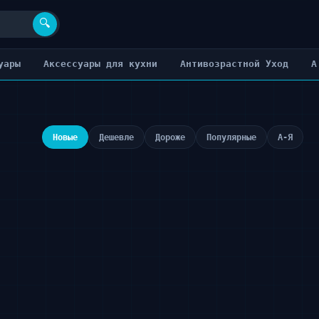
🔍
уары
Аксессуары для кухни
Антивозрастной Уход
А
Новые
Дешевле
Дороже
Популярные
А-Я