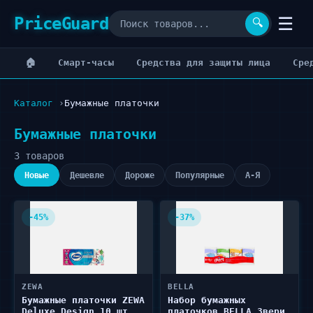
PriceGuard
☰
🔍
🏠
Cмарт-часы
Cредства для защиты лица
Cре
Каталог
Бумажные платочки
Бумажные платочки
3 товаров
Новые
Дешевле
Дороже
Популярные
А-Я
-45%
-37%
ZEWA
BELLA
Бумажные платочки ZEWA
Набор бумажных
Deluxe Design 10 шт
платочков BELLA Звери