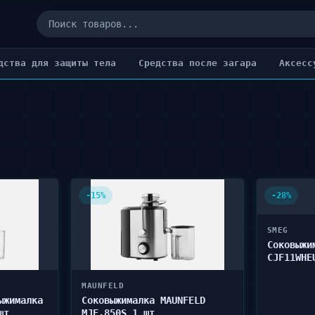
дства для защиты тела
Cредства после загара
Аксесс
-15%
-28%
SMEG
Соковыжи
CJF11WHE
MAUNFELD
ыжималка
Соковыжималка MAUNFELD
шт
MJE.850S 1 шт