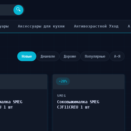
🔍
уары
Аксессуары для кухни
Антивозрастной Уход
А
Новые
Дешевле
Дороже
Популярные
А-Я
-28%
SMEG
малка SMEG
Соковыжималка SMEG
U 1 шт
CJF11CREU 1 шт