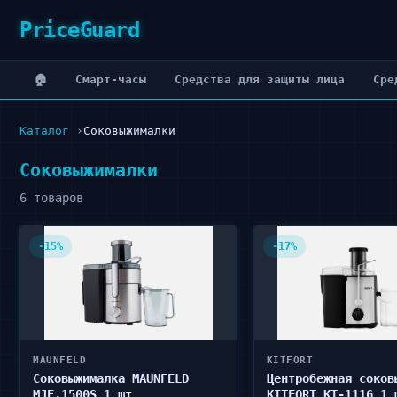
PriceGuard
🏠
Cмарт-часы
Cредства для защиты лица
Cре
Каталог
Соковыжималки
Соковыжималки
6 товаров
-15%
-17%
MAUNFELD
KITFORT
Соковыжималка MAUNFELD
Центробежная соков
MJE.1500S 1 шт
KITFORT КТ-1116 1 