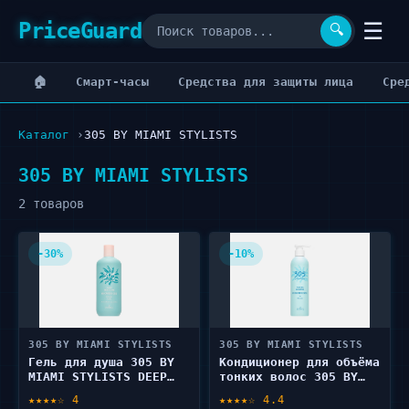
PriceGuard
☰
🔍
🏠
Cмарт-часы
Cредства для защиты лица
Cре
Каталог
305 BY MIAMI STYLISTS
305 BY MIAMI STYLISTS
2 товаров
-30%
-10%
305 BY MIAMI STYLISTS
305 BY MIAMI STYLISTS
Гель для душа 305 BY
Кондиционер для объёма
MIAMI STYLISTS DEEP
тонких волос 305 BY
MOISTURE 400 мл
MIAMI STYLISTS Volume
★★★★☆ 4
★★★★☆ 4.4
Booster conditioner