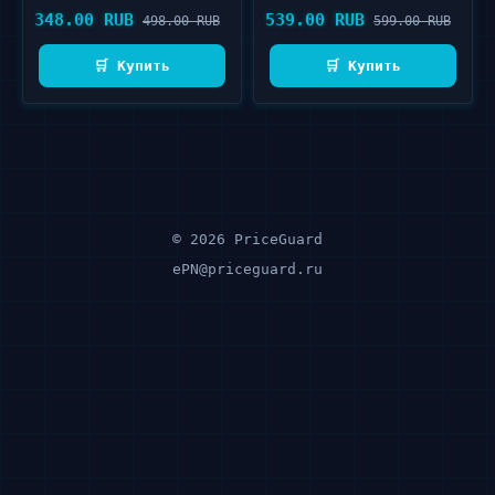
300 мл
348.00 RUB
539.00 RUB
498.00 RUB
599.00 RUB
🛒 Купить
🛒 Купить
© 2026 PriceGuard
ePN@priceguard.ru