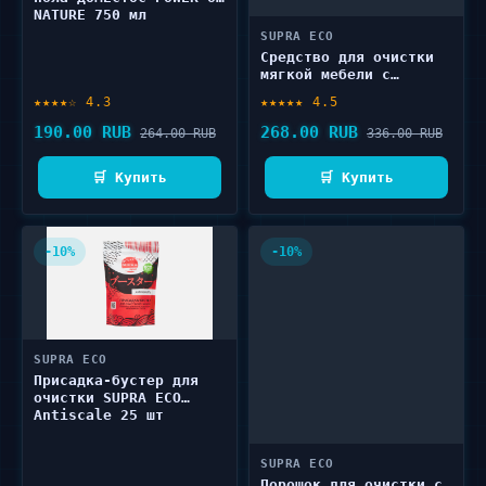
NATURE 750 мл
SUPRA ECO
Средство для очистки
мягкой мебели с
присадкой-бустером
★★★★☆ 4.3
★★★★★ 4.5
SUPRA ECO Enhanced
formula 500 г
190.00 RUB
268.00 RUB
264.00 RUB
336.00 RUB
🛒 Купить
🛒 Купить
-10%
-10%
SUPRA ECO
Присадка-бустер для
очистки SUPRA ECO
Antiscale 25 шт
SUPRA ECO
Порошок для очистки с