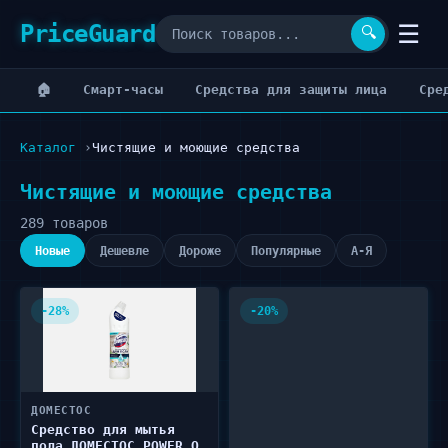
PriceGuard
☰
🔍
🏠
Cмарт-часы
Cредства для защиты лица
Cре
Каталог
Чистящие и моющие средства
Чистящие и моющие средства
289 товаров
Новые
Дешевле
Дороже
Популярные
А-Я
-28%
-20%
ДОМЕСТОС
Средство для мытья
пола ДОМЕСТОС POWER OF