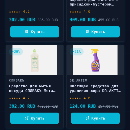
присадкой-бустером
SUPRA ECO For washing
★★★★☆ 4.2
★★★★★ 4.6
machines and
dishwashers 25 шт
302.00 RUB
409.00 RUB
336.00 RUB
455.00 RUB
🛒 Купить
🛒 Купить
-20%
-21%
СПИВАКЪ
DR.AKTIV
Средство для мытья
чистящее средство для
посуды СПИВАКЪ Мята
удаления жира DR.AKTIV
400 мл
For removing grease
★★★★★ 4.7
★★★★★ 4.6
500 мл
382.00 RUB
124.00 RUB
478.00 RUB
157.00 RUB
🛒 Купить
🛒 Купить