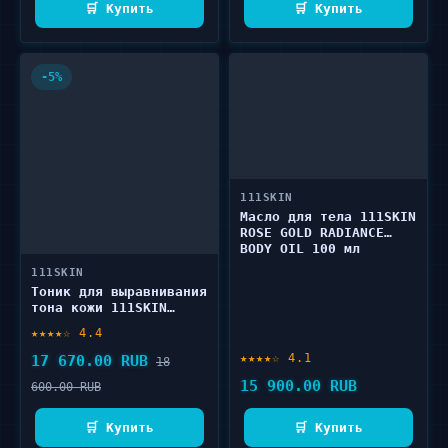
🛒 Купить
🛒 Купить
-5%
111SKIN
Масло для тела 111SKIN
ROSE GOLD RADIANCE
BODY OIL 100 мл
111SKIN
Тоник для выравнивания
тона кожи 111SKIN
CELESTIAL BLACK
★★★★☆ 4.4
DIAMOND BRIGHTENING
ESSENCE 100 мл
★★★★☆ 4.1
17 670.00 RUB
18
15 900.00 RUB
600.00 RUB
🛒 Купить
🛒 Купить