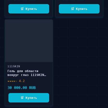
🛒 Купить
🛒 Купить
111SKIN
Гель для области
вокруг глаз 111SKIN
Space Defence Bright
★★★★☆ 4.2
Eye Lift Gel NAC Y2 15
мл
30 000.00 RUB
🛒 Купить