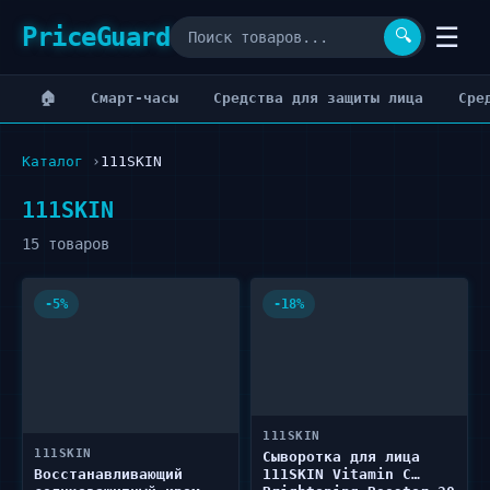
PriceGuard
☰
🔍
🏠
Cмарт-часы
Cредства для защиты лица
Cре
Каталог
111SKIN
111SKIN
15 товаров
-5%
-18%
111SKIN
111SKIN
Сыворотка для лица
Восстанавливающий
111SKIN Vitamin C