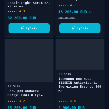
Repair Light Serum NAC
Acid Aqua Booster 20
★★★★★ 4.7
Y2 30 мл
мл
★★★★☆ 4.3
13 205.00 RUB
13
32 200.00 RUB
900.00 RUB
🛒 Купить
🛒 Купить
111SKIN
Эссенция для лица
111SKIN Antioxidant
111SKIN
Energising Essence 100
мл
Гель для области
вокруг глаз и губ
111SKIN Celestial
★★★★☆ 4.2
★★★★★ 4.8
Black Diamond Contour
Gel 15 мл
15 200.00 RUB
9 900.00 RUB