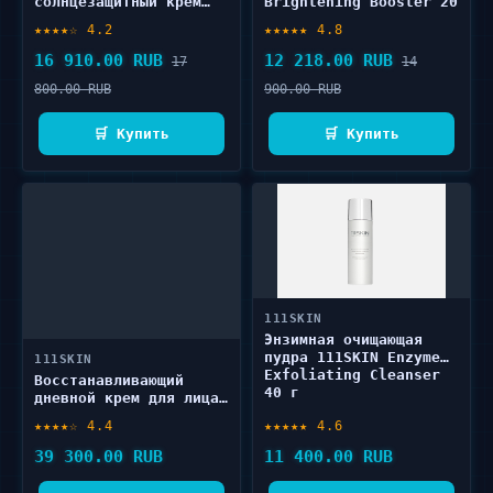
солнцезащитный крем
Brightening Booster 20
SPF50+ 50 111SKIN
мл
★★★★☆ 4.2
★★★★★ 4.8
Repair Sunscreen 50 мл
16 910.00 RUB
12 218.00 RUB
17
14
800.00 RUB
900.00 RUB
🛒 Купить
🛒 Купить
111SKIN
Энзимная очищающая
пудра 111SKIN Enzyme
111SKIN
Exfoliating Cleanser
Восстанавливающий
40 г
дневной крем для лица
111SKIN NAC Y2 50 мл
★★★★☆ 4.4
★★★★★ 4.6
39 300.00 RUB
11 400.00 RUB