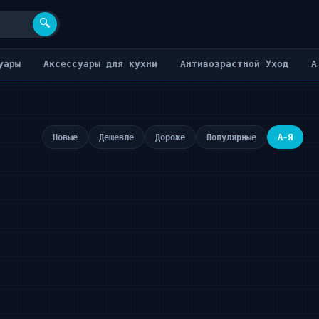
🔍
уары
Аксессуары для кухни
Антивозрастной Уход
А
Новые
Дешевле
Дороже
Популярные
А-Я