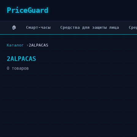
PriceGuard
🏠
Cмарт-часы
Cредства для защиты лица
Cре
Каталог
2ALPACAS
2ALPACAS
0 товаров