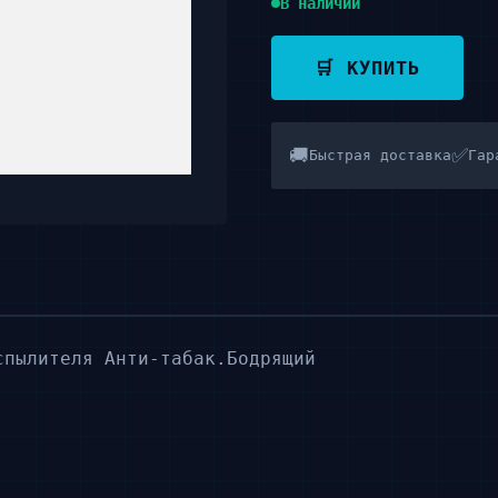
В наличии
🛒 КУПИТЬ
🚚
✅
Быстрая доставка
Гар
спылителя Анти-табак.Бодрящий