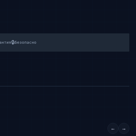
🔒
антия
Безопасно
←
→