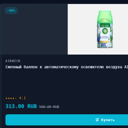
-46%
AIRWICK
Сменный баллон к автоматическому освежителю воздуха A
★★★★☆ 4.1
313.00 RUB
580.00 RUB
🛒 Купить