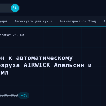
🔍
уары
Аксессуары для кухни
Антивозрастной Уход
А
ргамот 250 мл
он к автоматическому
оздуха AIRWICK Апельсин и
 мл
0.00 RUB
-46%