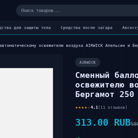
дства для защиты тела
Cредства после загара
Аксесс
автоматическому освежителю воздуха AIRWICK Апельсин и Бе
AIRWICK
Сменный балл
освежителю в
Бергамот 250
★★★★☆
4.1
(11 отзывов)
313.00 RUB
58