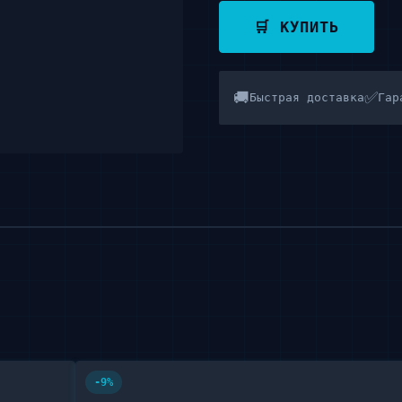
🛒 КУПИТЬ
🚚
✅
Быстрая доставка
Гар
-9%