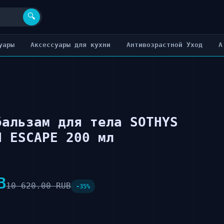
🔍
уары
Аксессуары для кухни
Антивозрастной Уход
А
бальзам для тела SOTHYS
H ESCAPE 200 мл
B
10 620.00 RUB
-35%