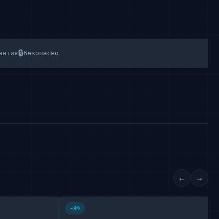
🔒
антия
Безопасно
←
→
-9%