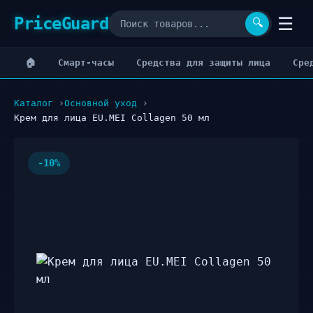
PriceGuard
☰
🔍
🏠
Cмарт-часы
Cредства для защиты лица
Cре
Каталог
Основной уход
Крем для лица EU.MEI Collagen 50 мл
-10%