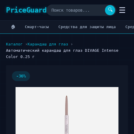
PriceGuard
☰
🔍
🏠
Cмарт-часы
Cредства для защиты лица
Cре
Каталог
Карандаш для глаз
Автоматический карандаш для глаз DIVAGE Intense
Color 0.25 г
-36%