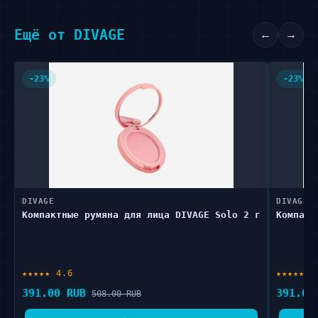
Ещё от DIVAGE
←
→
-23%
-23%
DIVAGE
DIVAGE
Компактные румяна для лица DIVAGE Solo 2 г
Компакт
★★★★★ 4.6
★★★★★ 4
391.00 RUB
391.00
508.00 RUB