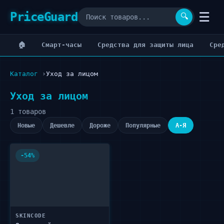
PriceGuard
☰
🔍
🏠
Cмарт-часы
Cредства для защиты лица
Cре
Каталог
Уход за лицом
Уход за лицом
1 товаров
Новые
Дешевле
Дороже
Популярные
А-Я
-54%
SKINCODE