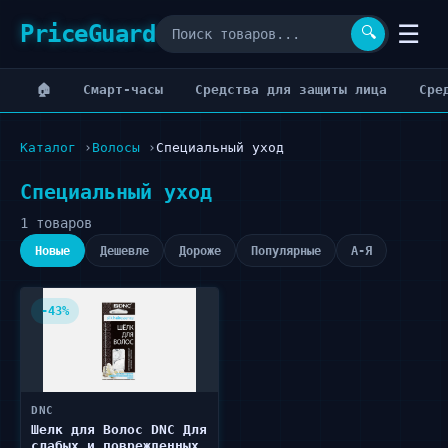
PriceGuard
☰
🔍
🏠
Cмарт-часы
Cредства для защиты лица
Cре
Каталог
Волосы
Специальный уход
Специальный уход
1 товаров
Новые
Дешевле
Дороже
Популярные
А-Я
-43%
DNC
Шелк для Волос DNC Для
слабых и поврежденных