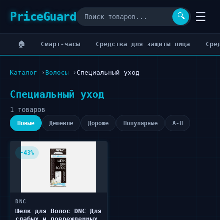
PriceGuard
☰
🔍
🏠
Cмарт-часы
Cредства для защиты лица
Cре
Каталог
Волосы
Специальный уход
Специальный уход
1 товаров
Новые
Дешевле
Дороже
Популярные
А-Я
-43%
DNC
Шелк для Волос DNC Для
слабых и поврежденных