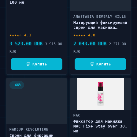
100 мл
ANASTASIA BEVERLY HILLS
Матирующий фиксирующий
спрей для макияжа
ANASTASIA BEVERLY
★★★★☆ 4.1
★★★★★ 4.8
HILLS Impeccable matte
blurring setting spray
3 523.00 RUB
2 043.00 RUB
3 915.00
2 271.00
40 мл
RUB
RUB
🛒 Купить
🛒 Купить
-46%
MAC
Фиксатор для макияжа
MAC Fix+ Stay over 30
MAKEUP REVOLUTION
мл
Спрей для фиксации