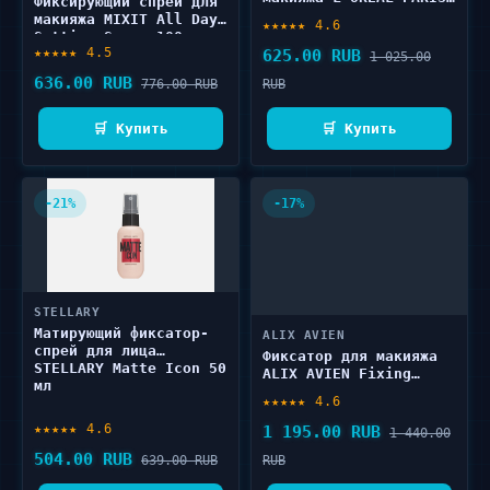
Фиксирующий спрей для
Infaillible 75 мл
макияжа MIXIT All Day
★★★★★ 4.6
Setting Spray 100 мл
★★★★★ 4.5
625.00 RUB
1 025.00
636.00 RUB
776.00 RUB
RUB
🛒 Купить
🛒 Купить
-21%
-17%
STELLARY
Матирующий фиксатор-
ALIX AVIEN
спрей для лица
Фиксатор для макияжа
STELLARY Matte Icon 50
ALIX AVIEN Fixing
мл
spray make up 150 мл
★★★★★ 4.6
★★★★★ 4.6
1 195.00 RUB
1 440.00
504.00 RUB
639.00 RUB
RUB