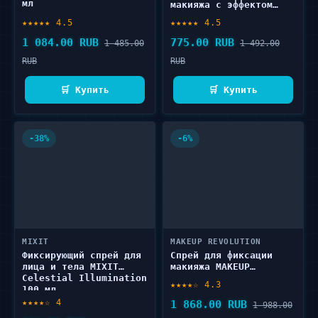
мл
макияжа с эффектом
сияния MAKEUP
★★★★★ 4.5
★★★★★ 4.5
REVOLUTION
Illuminating Fixing
1 084.00 RUB
775.00 RUB
1 485.00
1 492.00
Spray 100 мл
RUB
RUB
🛒 Купить
🛒 Купить
-38%
-6%
MIXIT
MAKEUP REVOLUTION
Фиксирующий спрей для
Спрей для фиксации
лица и тела MIXIT
макияжа MAKEUP
Celestial Illumination
REVOLUTION The Big
★★★★☆ 4.3
100 мл
Matte 200 мл
★★★★☆ 4
1 868.00 RUB
1 988.00