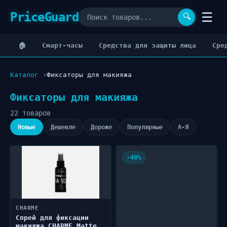
PriceGuard
☰
🔍
🏠
Cмарт-часы
Cредства для защиты лица
Cре
Каталог
Фиксаторы для макияжа
Фиксаторы для макияжа
22 товаров
Новые
Дешевле
Дороже
Популярные
А-Я
-40%
CHARME
Спрей для фиксации
макияжа CHARME Matte