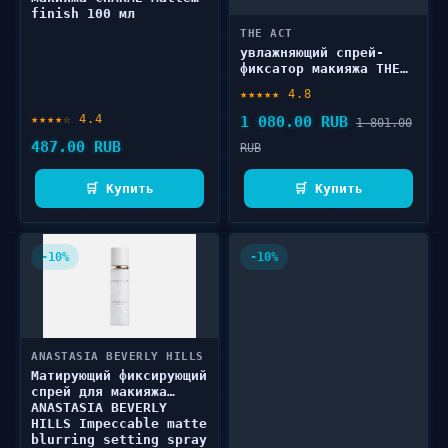
finish 100 мл
THE ACT
увлажняющий спрей-
фиксатор макияжа THE
ACT Formula with
★★★★★ 4.8
floral hydrolates 100
мл
★★★★☆ 4.4
1 080.00 RUB
1 801.00
487.00 RUB
RUB
🛒 Купить
🛒 Купить
-10%
-10%
ANASTASIA BEVERLY HILLS
Матирующий фиксирующий
спрей для макияжа
ANASTASIA BEVERLY
HILLS Impeccable matte
blurring setting spray