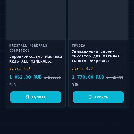
KRISTALL MINERALS
FRUDIA
COSMETICS
Увлажняющий спрей-
фиксатор для макияжа
Спрей-фиксатор макияжа
FRUDIA Re:proust
KRISTALL MINERALS
Perfect Shield Make Up
COSMETICS Fresh & fix
★★★★☆ 4.3
★★★★☆ 4.2
Setting Fixer 120 мл
spray 100 мл
1 062.00 RUB
1 770.00 RUB
1 250.00
2 425.00
RUB
RUB
🛒 Купить
🛒 Купить