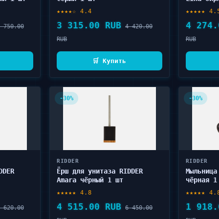
★★★★☆ 4.4
★★★★★ 4.
3 315.00 RUB
4 274.
 750.00
4 420.00
RUB
RUB
🛒 Купить
-30%
-30%
RIDDER
RIDDER
DDER
Ёрш для унитаза RIDDER
Мыльница
Amara чёрный 1 шт
чёрная 1
★★★★★ 4.8
★★★★★ 4.
4 515.00 RUB
1 918.
 620.00
6 450.00