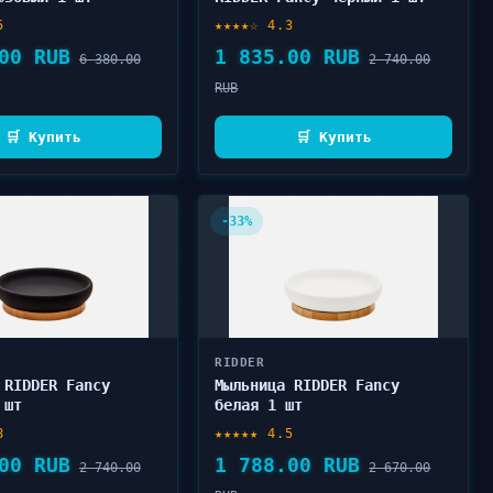
5
★★★★☆ 4.3
00 RUB
1 835.00 RUB
6 380.00
2 740.00
RUB
🛒 Купить
🛒 Купить
-33%
RIDDER
 RIDDER Fancy
Мыльница RIDDER Fancy
 шт
белая 1 шт
8
★★★★★ 4.5
00 RUB
1 788.00 RUB
2 740.00
2 670.00