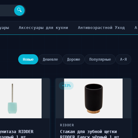
🔍
уары
Аксессуары для кухни
Антивозрастной Уход
А
Новые
Дешевле
Дороже
Популярные
А-Я
-33%
RIDDER
унитаза RIDDER
Стакан для зубной щетки
юзовый 1 шт
RIDDER Fancy чёрный 1 шт