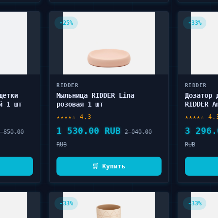
-25%
-33%
RIDDER
RIDDER
щетки
Мыльница RIDDER Lina
Дозатор 
й 1 шт
розовая 1 шт
RIDDER A
★★★★☆ 4.3
★★★★☆ 4.
1 530.00 RUB
3 296.
 850.00
2 040.00
RUB
RUB
🛒 Купить
-33%
-33%