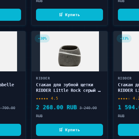
RUB
RUB
🛒 Купить
-30%
-33%
RIDDER
RIDDER
abelle
Стакан для зубной щетки
Стакан д
RIDDER Little Rock серый 1
RIDDER L
шт
★★★★★ 4.5
★★★★☆ 4.
2 268.00 RUB
1 594.
 700.00
3 240.00
RUB
RUB
🛒 Купить