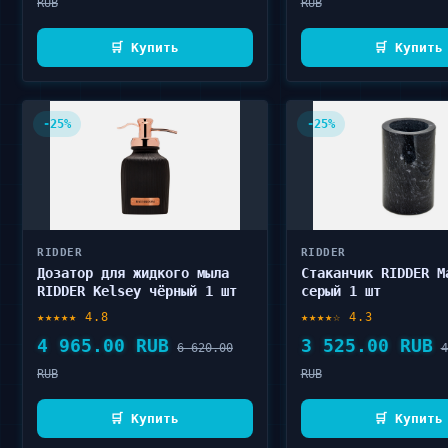
RUB
RUB
🛒 Купить
🛒 Купить
-25%
-25%
RIDDER
RIDDER
Дозатор для жидкого мыла
Стаканчик RIDDER M
RIDDER Kelsey чёрный 1 шт
серый 1 шт
★★★★★ 4.8
★★★★☆ 4.3
4 965.00 RUB
3 525.00 RUB
6 620.00
4
RUB
RUB
🛒 Купить
🛒 Купить