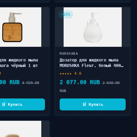
-21%
MOROSHKA
для жидкого мыла
Дозатор для жидкого мыла
mara чёрный 1 шт
MOROSHKA Fleur, белый 400
мл
3
★★★★★ 4.6
00 RUB
2 077.00 RUB
4 920.00
2 630.00
RUB
🛒 Купить
🛒 Купить