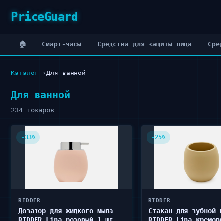
PriceGuard
🏠
Cмарт-часы
Cредства для защиты лица
Cре
Каталог
Для ванной
Для ванной
234 товаров
-33%
-25%
RIDDER
RIDDER
Дозатор для жидкого мыла
Стакан для зубной 
RIDDER Lina розовый 1 шт
RIDDER Lina кремов