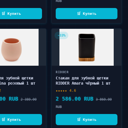
RUB
🛒 Купить
🛒 Купить
-33%
RIDDER
ля зубной щетки
Стакан для зубной щетки
ina розовый 1 шт
RIDDER Amara чёрный 1 шт
2
★★★★★ 4.6
00 RUB
2 586.00 RUB
2 380.00
3 860.00
RUB
🛒 Купить
🛒 Купить