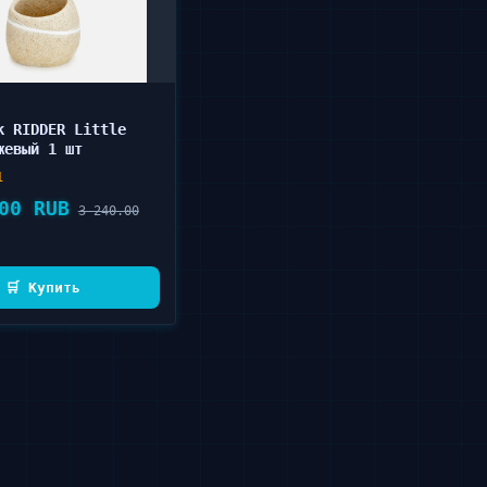
к RIDDER Little
жевый 1 шт
1
00 RUB
3 240.00
🛒 Купить