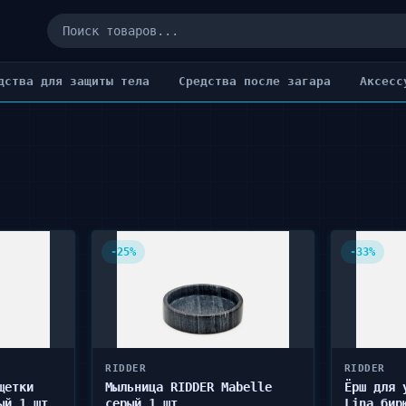
дства для защиты тела
Cредства после загара
Аксесс
-25%
-33%
RIDDER
RIDDER
щетки
Мыльница RIDDER Mabelle
Ёрш для 
ый 1 шт
серый 1 шт
Lina бир