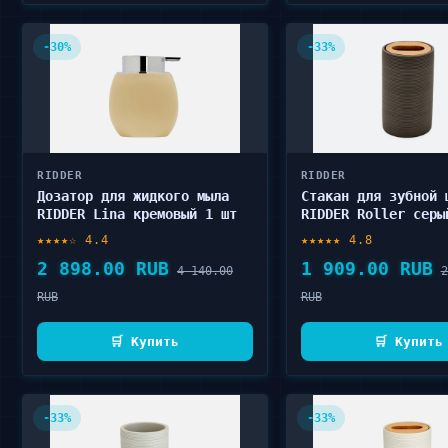
-30%
-33%
RIDDER
RIDDER
Дозатор для жидкого мыла
Стакан для зубной 
RIDDER Lina кремовый 1 шт
RIDDER Roller серы
★★★★☆ 4.4
★★★★★ 4.8
2 898.00 RUB
1 909.00 RUB
4 140.00
2
RUB
RUB
🛒 Купить
🛒 Купить
-33%
-33%