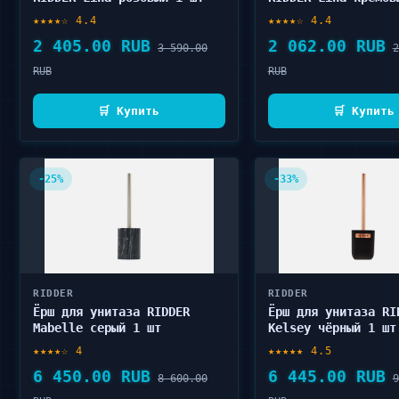
★★★★☆ 4.4
★★★★☆ 4.4
2 405.00 RUB
2 062.00 RUB
3 590.00
2
RUB
RUB
🛒 Купить
🛒 Купить
-25%
-33%
RIDDER
RIDDER
Ёрш для унитаза RIDDER
Ёрш для унитаза RI
Mabelle серый 1 шт
Kelsey чёрный 1 шт
★★★★☆ 4
★★★★★ 4.5
6 450.00 RUB
6 445.00 RUB
8 600.00
9