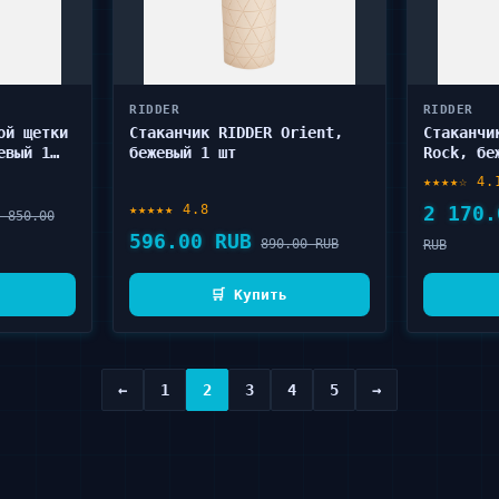
RIDDER
RIDDER
ой щетки
Стаканчик RIDDER Orient,
Стаканчи
евый 1
бежевый 1 шт
Rock, бе
★★★★☆ 4.
★★★★★ 4.8
2 170.
 850.00
596.00 RUB
890.00 RUB
RUB
🛒 Купить
←
1
2
3
4
5
→