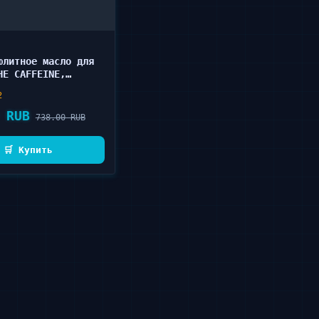
юлитное масло для
HE CAFFEINE,
 OMEGA 7 118 мл
2
 RUB
738.00 RUB
🛒 Купить