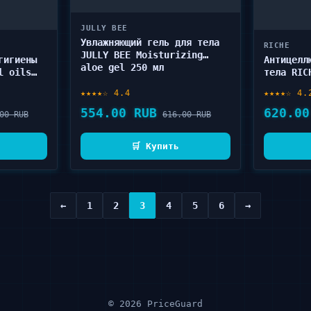
JULLY BEE
Увлажняющий гель для тела
RICHE
JULLY BEE Moisturizing
гигиены
Антицелл
aloe gel 250 мл
l oils
тела RIC
mongrass
CITRUS +
★★★★☆ 4.4
★★★★☆ 4.
554.00 RUB
620.00
00 RUB
616.00 RUB
🛒 Купить
←
1
2
3
4
5
6
→
© 2026 PriceGuard