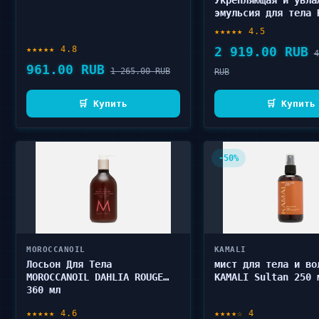
Укрепляющая и увла
эмульсия для тела 
CARE Firm & Moist 
★★★★★ 4.5
Emulsion 180 мл
★★★★★ 4.8
2 919.00 RUB
4
961.00 RUB
1 265.00 RUB
RUB
🛒 Купить
🛒 Купить
-50%
MOROCCANOIL
KAMALI
Лосьон Для Тела
мист для тела и во
MOROCCANOIL DAHLIA ROUGE
KAMALI Sultan 250 
360 мл
★★★★★ 4.6
★★★★☆ 4