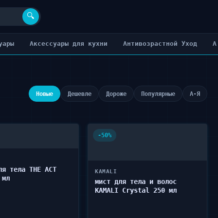
🔍
уары
Аксессуары для кухни
Антивозрастной Уход
А
Новые
Дешевле
Дороже
Популярные
А-Я
-50%
ля тела THE ACT
KAMALI
 мл
мист для тела и волос
KAMALI Crystal 250 мл