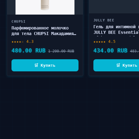
JULLY BEE
CHUPSI
Гель для интимной 
Парфюмированное молочко
JULLY BEE Essentia
для тела CHUPSI Макадамия
of bergamot and le
150 мл
★★★★☆ 4.3
★★★★★ 4.5
250 мл
480.00 RUB
434.00 RUB
1 200.00 RUB
483.
🛒 Купить
🛒 Купить