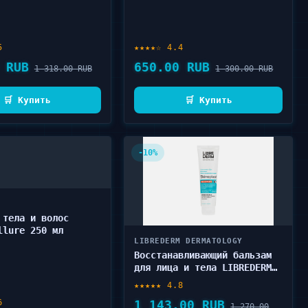
5
★★★★☆ 4.4
 RUB
650.00 RUB
1 318.00 RUB
1 300.00 RUB
🛒 Купить
🛒 Купить
-10%
 тела и волос
llure 250 мл
LIBREDERM DERMATOLOGY
Восстанавливающий бальзам
для лица и тела LIBREDERM
DERMATOLOGY Duo restoring
★★★★★ 4.8
100 мл
6
1 143.00 RUB
1 270.00