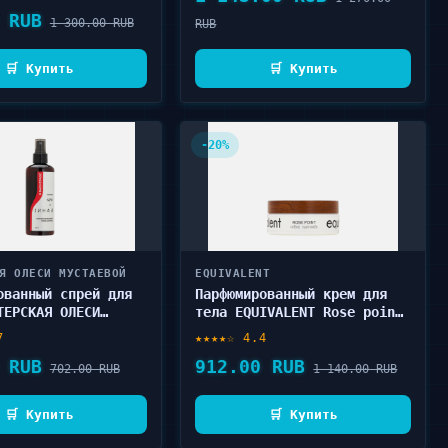
 RUB
1 300.00 RUB
RUB
🛒 Купить
🛒 Купить
-20%
Я ОЛЕСИ МУСТАЕВОЙ
EQUIVALENT
ованный спрей для
Парфюмированный крем для
ТЕРСКАЯ ОЛЕСИ
тела EQUIVALENT Rose point
Й Она Иная SFW
200 мл
7
★★★★☆ 4.4
e 145 мл
 RUB
912.00 RUB
702.00 RUB
1 140.00 RUB
🛒 Купить
🛒 Купить