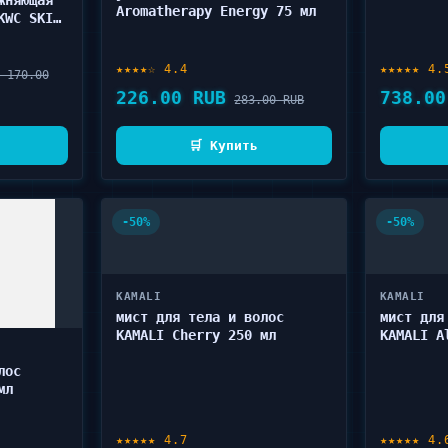
жняющая
Aromatherapy Energy 75 мл
KWC SKIN
Body
★★★★☆ 4.4
★★★★★ 4.
 170.00
226.00 RUB
738.00
283.00 RUB
🛒 Купить
-50%
-50%
KAMALI
KAMALI
мист для тела и волос
мист для
KAMALI Cherry 250 мл
KAMALI A
лос
мл
★★★★★ 4.7
★★★★★ 4.