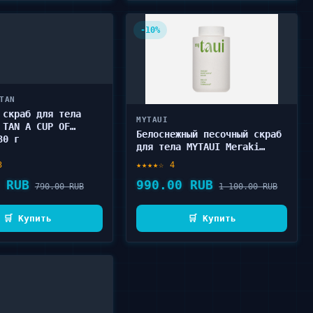
-10%
TAN
 скраб для тела
MYTAUI
 TAN A CUP OF
Белоснежный песочный скраб
30 г
для тела MYTAUI Meraki
coral sand scrub 530 г
3
★★★★☆ 4
 RUB
990.00 RUB
790.00 RUB
1 100.00 RUB
🛒 Купить
🛒 Купить