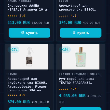
AASHA HERBALS
BISOU
Благовония AASHA
Арома-спрей для
HERBALS Агарвуд 10 шт
крепкого сна BISOU
Aromacologie, Mountain
★★★★★ 4.9
★★★★☆ 4.1
air 250 мл
113.00 RUB
374.00 RUB
142.00 RUB
499.00 RUB
🛒 Купить
🛒 Купить
-25%
-10%
BISOU
TEATRO FRAGRANZE UNICHE
Арома-спрей для
Рум-спрей для дома
глубокого сна BISOU
TEATRO FRAGRANZE
Aromacologie, Flower
UNICHE VERDE LORENA
★★★★★ 4.5
greenhouse 250 мл
100 мл
★★★★★ 4.9
4 455.00 RUB
4 950.00
374.00 RUB
499.00 RUB
RUB