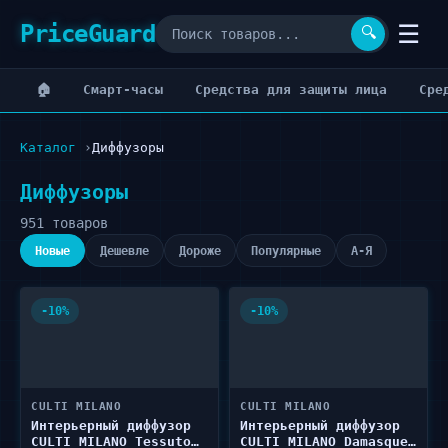
PriceGuard
☰
🔍
🏠
Cмарт-часы
Cредства для защиты лица
Cре
Каталог
Диффузоры
Диффузоры
951 товаров
Новые
Дешевле
Дороже
Популярные
А-Я
-10%
-10%
CULTI MILANO
CULTI MILANO
Интерьерный диффузор
Интерьерный диффузор
CULTI MILANO Tessuto
CULTI MILANO Damasque