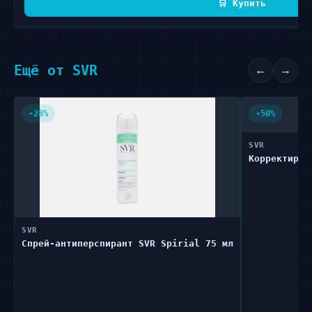
🛒 Купить
Ещё от SVR
←
→
-28%
-50%
SVR
Корректирую
SVR
Спрей-антиперспирант SVR Spirial 75 мл