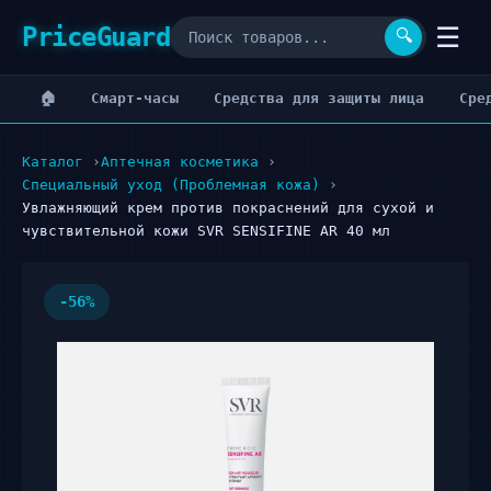
PriceGuard
☰
🔍
🏠
Cмарт-часы
Cредства для защиты лица
Cре
Каталог
Аптечная косметика
Специальный уход (Проблемная кожа)
Увлажняющий крем против покраснений для сухой и
чувствительной кожи SVR SENSIFINE AR 40 мл
-56%