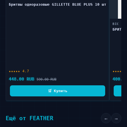
Бритвы одноразовые GILLETTE BLUE PLUS 10 шт
BIC
БРИТВА
★★★★★ 4.7
★★★★☆ 
448.00 RUB
400.0
590.00 RUB
🛒 Купить
Ещё от FEATHER
←
→