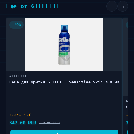
Ещё от GILLETTE
←
→
-40%
-3
GILLETTE
Пена для бритья GILLETTE Sensitive Skin 200 мл
GIL
Ста
★★★★★ 4.8
★★★
342.00 RUB
221
570.00 RUB