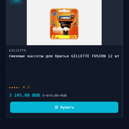
-38%
GILLETTE
Сменные кассеты для бритья GILLETTE FUSION 12 шт
B
Б
★★★★☆ 4.3
★
3 145.00 RUB
2
5 073.00 RUB
🛒 Купить