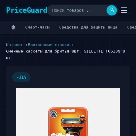
PriceGuard
☰
🔍
🏠
Cмарт-часы
Cредства для защиты лица
Cре
Каталог
Бритвенные станки
Сменные кассеты для бритья 8шт. GILLETTE FUSION 8
шт
-31%