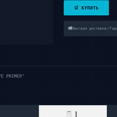
🛒 КУПИТЬ
🚚
✅
Быстрая доставка
Гар
YE PRIMER"