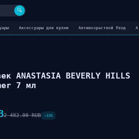
🔍
уары
Аксессуары для кухни
Антивозрастной Уход
А
век ANASTASIA BEVERLY HILLS
mer 7 мл
B
2 482.00 RUB
-33%