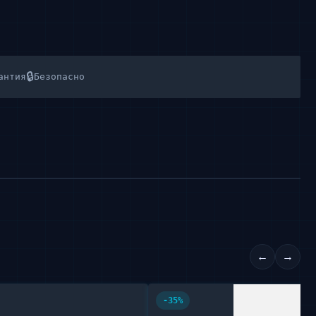
🔒
антия
Безопасно
←
→
-35%