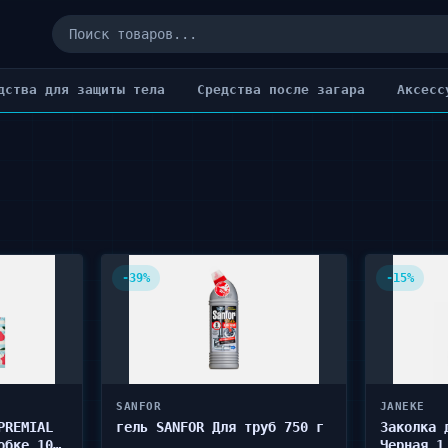
дства для защиты тела
Cредства после загара
Аксесс
-39%
-15%
SANFOR
JANEKE
PREMIAL
гель SANFOR Для труб 750 г
Заколка 
обке 100
Черная 1