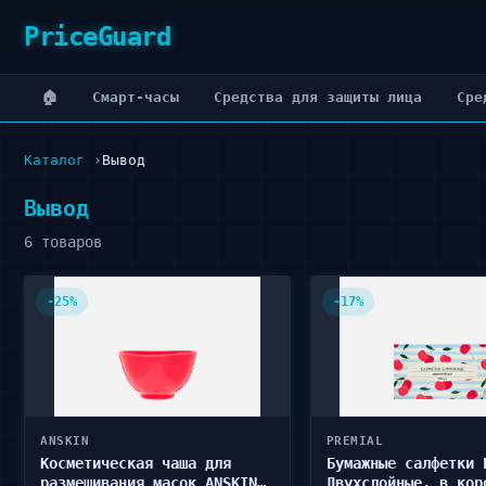
PriceGuard
🏠
Cмарт-часы
Cредства для защиты лица
Cре
Каталог
Вывод
Вывод
6 товаров
-25%
-17%
ANSKIN
PREMIAL
Косметическая чаша для
Бумажные салфетки 
размешивания масок ANSKIN
Двухслойные, в кор