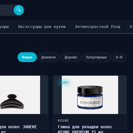
🔍
уары
Аксессуары для кухни
Антивозрастной Уход
А
Новые
Дешевле
Дороже
Популярные
А-Я
-10%
KEUNE
для волос JANEKE
Глина для укладки волос
 шт
KEUNE PREMIUM 75 мл