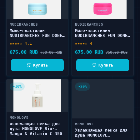
NUDIBRANCHES
NUDIBRANCHES
Мыло-пластилин
Мыло-пластилин
NUDIBRANCHES FUN DONE!
NUDIBRANCHES FUN DONE!
mango smoothie
cola flavor modelling
★★★★☆ 4.1
★★★★☆ 4
modelling soap 150 г
clay soap 150 г
675.00 RUB
675.00 RUB
750.00 RUB
750.00 RUB
🛒 Купить
🛒 Купить
-10%
-20%
MONOLOVE
освежающая пенка для
MONOLOVE
душа MONOLOVE Bio-
Увлажняющая пенка для
Mango & Vitamin C 350
душа MONOLOVE
мл