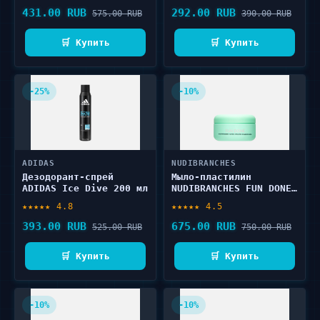
431.00 RUB
292.00 RUB
575.00 RUB
390.00 RUB
🛒 Купить
🛒 Купить
-25%
-10%
ADIDAS
NUDIBRANCHES
Дезодорант-спрей
Мыло-пластилин
ADIDAS Ice Dive 200 мл
NUDIBRANCHES FUN DONE!
sweet coconut flavor
★★★★★ 4.8
★★★★★ 4.5
modelling soap 150 г
393.00 RUB
675.00 RUB
525.00 RUB
750.00 RUB
🛒 Купить
🛒 Купить
-10%
-10%