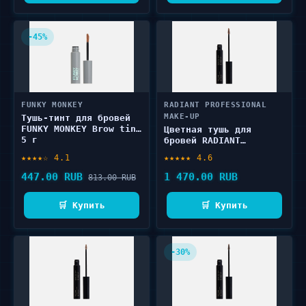
-45%
FUNKY MONKEY
RADIANT PROFESSIONAL
MAKE-UP
Тушь-тинт для бровей
FUNKY MONKEY Brow tint
Цветная тушь для
5 г
бровей RADIANT
PROFESSIONAL MAKE-UP
★★★★☆ 4.1
★★★★★ 4.6
BROW DEFINER FIX &
COLOR 5 мл
447.00 RUB
1 470.00 RUB
813.00 RUB
🛒 Купить
🛒 Купить
-30%