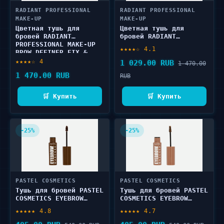
RADIANT PROFESSIONAL
RADIANT PROFESSIONAL
MAKE-UP
MAKE-UP
Цветная тушь для
Цветная тушь для
бровей RADIANT
бровей RADIANT
PROFESSIONAL MAKE-UP
PROFESSIONAL MAKE-UP
★★★★☆ 4.1
BROW DEFINER FIX &
BROW DEFINER FIX &
COLOR 5 мл
COLOR 5 мл
★★★★☆ 4
1 029.00 RUB
1 470.00
1 470.00 RUB
RUB
🛒 Купить
🛒 Купить
-25%
-25%
PASTEL COSMETICS
PASTEL COSMETICS
Тушь для бровей PASTEL
Тушь для бровей PASTEL
COSMETICS EYEBROW
COSMETICS EYEBROW
MASCARA 4.2 мл
MASCARA 4.2 мл
★★★★★ 4.8
★★★★★ 4.7