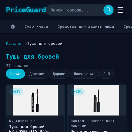
PriceGuard
☰
🔍
🏠
Cмарт-часы
Cредства для защиты лица
Cре
Каталог
Тушь для бровей
Тушь для бровей
37 товаров
Новые
Дешевле
Дороже
Популярные
А-Я
-63%
-30%
NV_COSMETICS
RADIANT PROFESSIONAL
MAKE-UP
Тушь для бровей
NV_COSMETICS Brow
Цветная тушь для