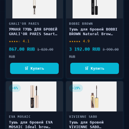
GHALI'OR PARIS
BOBBI BROWN
УМНАЯ ТУШЬ ДЛЯ БРОВЕЙ
Тушь для бровей BOBBI
GHALI'OR PARIS Smart
BROWN Natural Brow
brow 3.3 мл
Shaper 3 г
★★★★☆ 4.1
★★★★★ 4.9
867.00 RUB
3 192.00 RUB
1 020.00
3 990.00
RUB
RUB
🛒 Купить
🛒 Купить
-6%
-19%
EVA MOSAIC
VIVIENNE SABO
Тушь для бровей EVA
Тушь для бровей
MOSAIC Ideal brow
VIVIENNE SABO