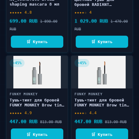
shaping mascara 8 мл
бровей RADIANT
PROFESSIONAL MAKE-UP
★★★★★ 4.8
★★★★☆ 4
BROW DEFINER FIX &
COLOR Waterproof 5 мл
699.00 RUB
1 029.00 RUB
1 890.00
1 470.00
RUB
RUB
🛒 Купить
🛒 Купить
-45%
-45%
FUNKY MONKEY
FUNKY MONKEY
Тушь-тинт для бровей
Тушь-тинт для бровей
FUNKY MONKEY Brow tint
FUNKY MONKEY Brow tint
5 г
5 г
★★★★★ 4.9
★★★★☆ 4.4
447.00 RUB
447.00 RUB
813.00 RUB
813.00 RUB
🛒 Купить
🛒 Купить