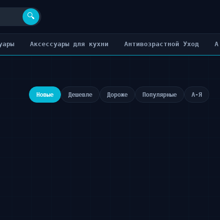
🔍
уары
Аксессуары для кухни
Антивозрастной Уход
А
Новые
Дешевле
Дороже
Популярные
А-Я