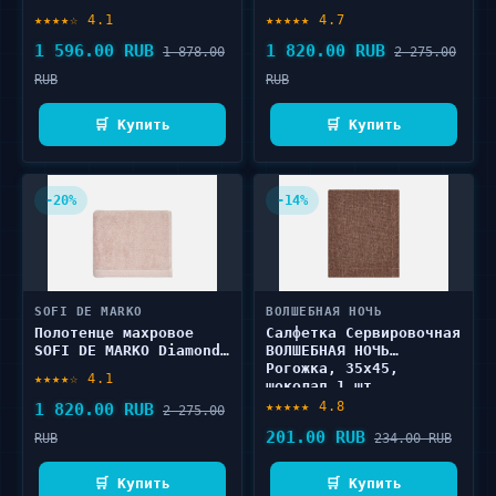
40х40 1 шт
синее, 50х90 1 шт
★★★★☆ 4.1
★★★★★ 4.7
1 596.00 RUB
1 820.00 RUB
1 878.00
2 275.00
RUB
RUB
🛒 Купить
🛒 Купить
-20%
-14%
SOFI DE MARKO
ВОЛШЕБНАЯ НОЧЬ
Полотенце махровое
Салфетка Сервировочная
SOFI DE MARKO Diamond,
ВОЛШЕБНАЯ НОЧЬ
чайная роза, 50х90 1
Рогожка, 35x45,
★★★★☆ 4.1
шт
шоколад 1 шт
★★★★★ 4.8
1 820.00 RUB
2 275.00
201.00 RUB
RUB
234.00 RUB
🛒 Купить
🛒 Купить