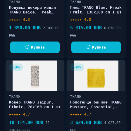
TKANO
TKANO
Подушка декоративная
Плед TKANO Blue, Freak
TKANO Beige, Freak
Fruit, 130х180 cm 1 шт
Fruit, 30х50 cm 1 шт
★★★★☆ 4.3
★★★★★ 4.8
1 890.00 RUB
5 415.00 RUB
2 100.00
8 878.00
RUB
RUB
🛒 Купить
🛒 Купить
-10%
-10%
TKANO
TKANO
Ковер TKANO Jaipur,
Полотенце банное TKANO
Ethnic, 70x160 cm 1 шт
Mustard, Essential,
70x140 cm 1 шт
★★★★★ 4.7
★★★★★ 4.7
10 114.00 RUB
3 624.00 RUB
11
4 027.00
238.00 RUB
RUB