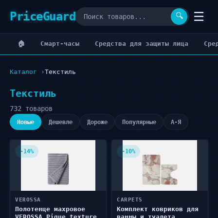
PriceGuard
☰
🔍
🏠
Cмарт-часы
Cредства для защиты лица
Cре
Каталог
Текстиль
Текстиль
732 товаров
Новые
Дешевле
Дороже
Популярные
А-Я
-14%
-10%
VEROSSA
CARPETS
Полотенце махровое
Комплект ковриков для
VEROSSA Pique texture,
ванны и туалета