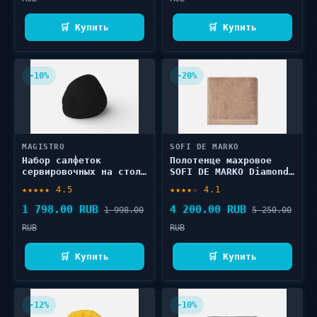
🛒 Купить
🛒 Купить
-10%
-20%
MAGISTRO
SOFI DE MARKO
Набор салфеток
Полотенце махровое
сервировочных на стол
SOFI DE MARKO Diamond,
MAGISTRO Тэм, 44×35
беж, 70х140 1 шт
★★★★★ 4.5
★★★★☆ 4.1
см, чёрный 4 шт
1 798.00 RUB
4 200.00 RUB
1 998.00
5 250.00
RUB
RUB
🛒 Купить
🛒 Купить
-12%
-10%