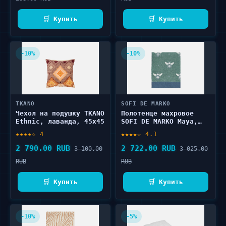
🛒 Купить
🛒 Купить
-10%
-10%
TKANO
SOFI DE MARKO
Чехол на подушку TKANO
Полотенце махровое
Ethnic, лаванда, 45x45
SOFI DE MARKO Maya,
зеленое, 50х90 1 шт
★★★★☆ 4
★★★★☆ 4.1
2 790.00 RUB
2 722.00 RUB
3 100.00
3 025.00
RUB
RUB
🛒 Купить
🛒 Купить
-10%
-5%