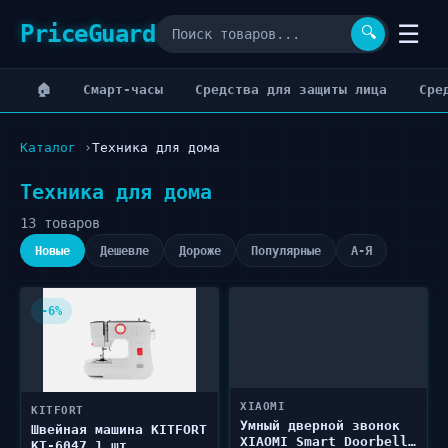
PriceGuard
☰
🔍
🏠
Cмарт-часы
Cредства для защиты лица
Cре
Каталог
Техника для дома
Техника для дома
13 товаров
Новые
Дешевле
Дороже
Популярные
А-Я
-6%
XIAOMI
KITFORT
Умный дверной звонок
Швейная машина KITFORT
XIAOMI Smart Doorbell
KT-6047 1 шт