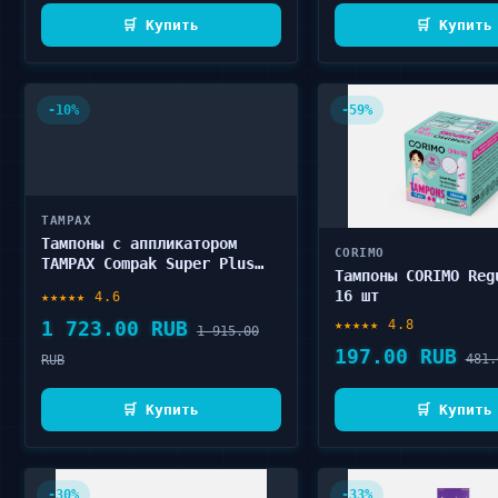
🛒 Купить
🛒 Купить
-10%
-59%
TAMPAX
Тампоны с аппликатором
CORIMO
TAMPAX Compak Super Plus
Тампоны CORIMO Reg
Duo 64 шт
16 шт
★★★★★ 4.6
1 723.00 RUB
★★★★★ 4.8
1 915.00
197.00 RUB
481.
RUB
🛒 Купить
🛒 Купить
-30%
-33%