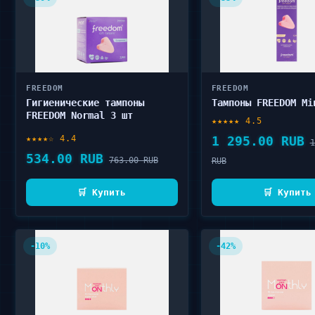
FREEDOM
FREEDOM
Гигиенические тампоны
Тампоны FREEDOM Mi
FREEDOM Normal 3 шт
★★★★★ 4.5
★★★★☆ 4.4
1 295.00 RUB
1
534.00 RUB
763.00 RUB
RUB
🛒 Купить
🛒 Купить
-10%
-42%