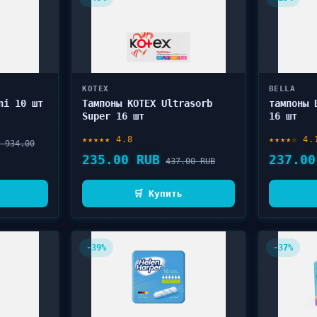
KOTEX
BELLA
ni 10 шт
Тампоны KOTEX Ultrasorb
тампоны 
Super 16 шт
16 шт
★★★★★ 4.8
★★★★☆ 4.
 934.00
235.00 RUB
237.00
437.00 RUB
🛒 Купить
-39%
-37%