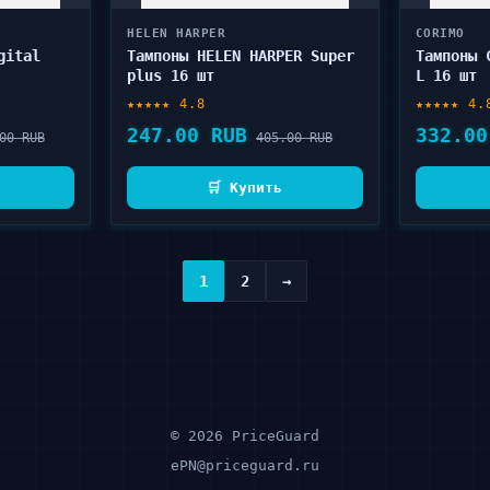
HELEN HARPER
CORIMO
gital
Тампоны HELEN HARPER Super
Тампоны 
plus 16 шт
L 16 шт
★★★★★ 4.8
★★★★★ 4.
247.00 RUB
332.00
00 RUB
405.00 RUB
🛒 Купить
1
2
→
© 2026 PriceGuard
ePN@priceguard.ru