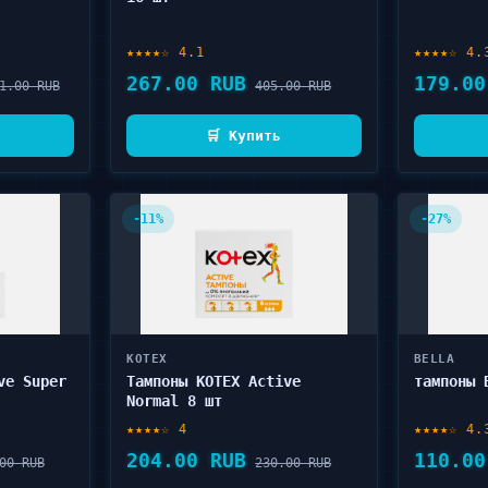
★★★★☆ 4.1
★★★★☆ 4.
267.00 RUB
179.00
1.00 RUB
405.00 RUB
🛒 Купить
-11%
-27%
KOTEX
BELLA
ve Super
Тампоны KOTEX Active
тампоны 
Normal 8 шт
★★★★☆ 4
★★★★☆ 4.
204.00 RUB
110.00
00 RUB
230.00 RUB