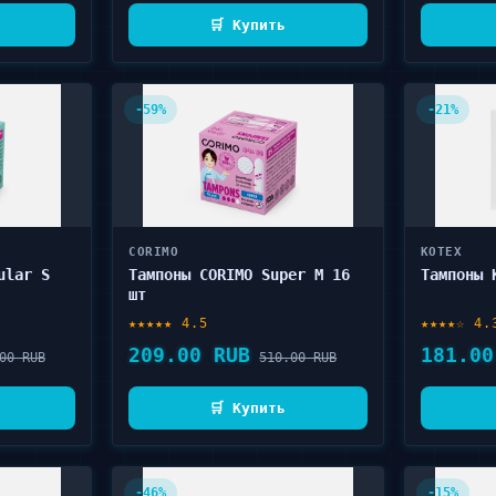
🛒 Купить
-59%
-21%
CORIMO
KOTEX
ular S
Тампоны CORIMO Super M 16
Тампоны 
шт
★★★★★ 4.5
★★★★☆ 4.
209.00 RUB
181.00
00 RUB
510.00 RUB
🛒 Купить
-46%
-15%