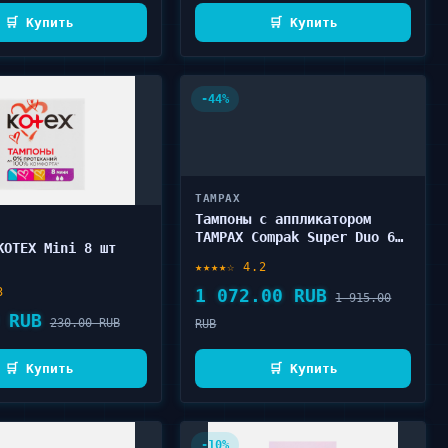
🛒 Купить
🛒 Купить
-44%
TAMPAX
Тампоны с аппликатором
TAMPAX Compak Super Duo 64
KOTEX Mini 8 шт
шт
★★★★☆ 4.2
3
1 072.00 RUB
1 915.00
 RUB
230.00 RUB
RUB
🛒 Купить
🛒 Купить
-10%