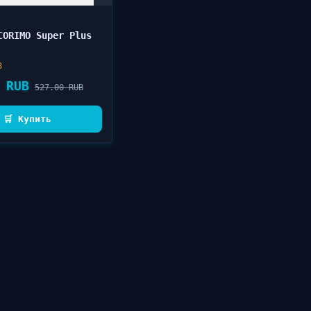
CORIMO Super Plus
8
 RUB
527.00 RUB
🛒 Купить