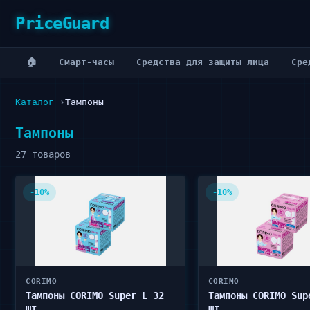
PriceGuard
🏠
Cмарт-часы
Cредства для защиты лица
Cре
Каталог
Тампоны
Тампоны
27 товаров
-10%
-10%
CORIMO
CORIMO
Тампоны CORIMO Super L 32
Тампоны CORIMO Sup
шт
шт