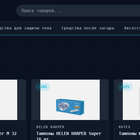
дства для защиты тела
Cредства после загара
Аксесс
-34%
-22%
HELEN HARPER
KOTEX
er М 32
Тампоны HELEN HARPER Super
Тампоны 
16 шт