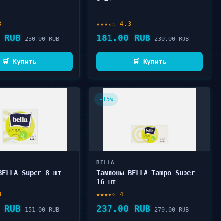
3
★★★★☆ 4.3
 RUB
181.00 RUB
230.00 RUB
230.00 RUB
🛒 Купить
🛒 Купить
-15%
BELLA
BELLA Super 8 шт
Тампоны BELLA Tampo Super
16 шт
3
★★★★☆ 4
 RUB
237.00 RUB
151.00 RUB
279.00 RUB