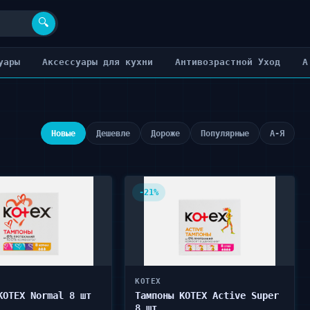
🔍
уары
Аксессуары для кухни
Антивозрастной Уход
А
Новые
Дешевле
Дороже
Популярные
А-Я
-21%
KOTEX
KOTEX Normal 8 шт
Тампоны KOTEX Active Super
8 шт