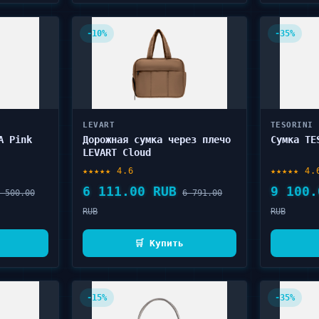
-10%
-35%
LEVART
TESORINI
A Pink
Дорожная сумка через плечо
Сумка TE
LEVART Cloud
★★★★★ 4.6
★★★★★ 4.
6 111.00 RUB
9 100.
 500.00
6 791.00
RUB
RUB
🛒 Купить
-15%
-35%