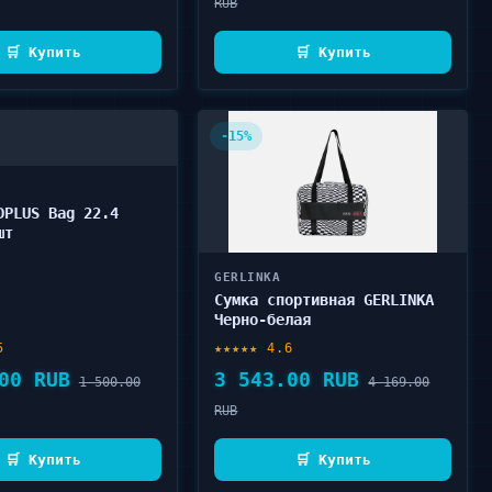
RUB
🛒 Купить
🛒 Купить
-15%
DPLUS Bag 22.4
шт
GERLINKA
Сумка спортивная GERLINKA
Черно-белая
5
★★★★★ 4.6
00 RUB
3 543.00 RUB
1 500.00
4 169.00
RUB
🛒 Купить
🛒 Купить