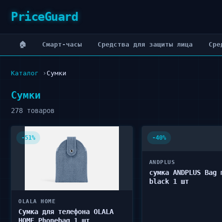
PriceGuard
🏠
Cмарт-часы
Cредства для защиты лица
Cре
Каталог
Сумки
Сумки
278 товаров
-51%
-40%
ANDPLUS
сумка ANDPLUS Bag 
black 1 шт
OLALA HOME
Сумка для телефона OLALA
HOME Phonebag 1 шт