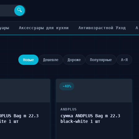
🔍
уары
Аксессуары для кухни
Антивозрастной Уход
А
Новые
Дешевле
Дороже
Популярные
А-Я
-40%
ANDPLUS
DPLUS Bag m 22.3
сумка ANDPLUS Bag m 22.3
ite 1 шт
black-white 1 шт