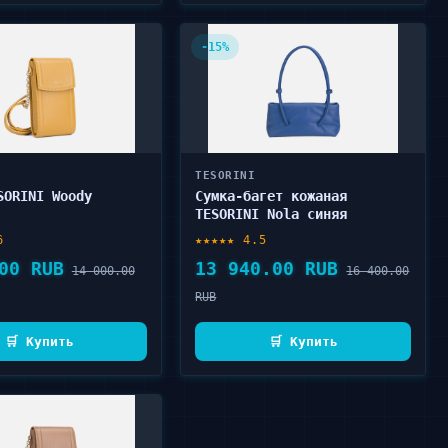
-15%
TESORINI
SORINI Woody
Сумка-багет кожаная
TESORINI Nola синяя
6
★★★★★ 4.5
00 RUB
13 940.00 RUB
14 000.00
16 400.00
RUB
🛒 Купить
🛒 Купить