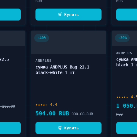
RUB
RUB
🛒 Купить
-40%
-30%
ANDPLUS
22.5
сумка AN
ANDPLUS
black 1 
сумка ANDPLUS Bag 22.1
black-white 1 шт
★★★★★ 4.
★★★★☆ 4.4
1 050.
 200.00
594.00 RUB
990.00 RUB
RUB
🛒 Купить