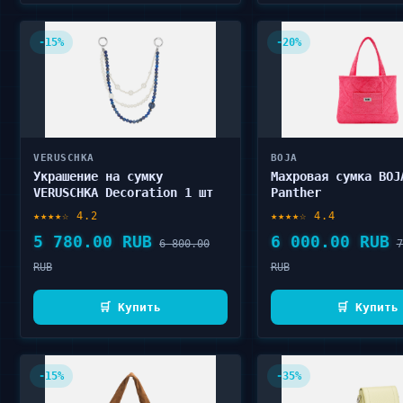
-15%
-20%
VERUSCHKA
BOJA
Украшение на сумку
Махровая сумка BOJ
VERUSCHKA Decoration 1 шт
Panther
★★★★☆ 4.2
★★★★☆ 4.4
5 780.00 RUB
6 000.00 RUB
6 800.00
7
RUB
RUB
🛒 Купить
🛒 Купить
-15%
-35%