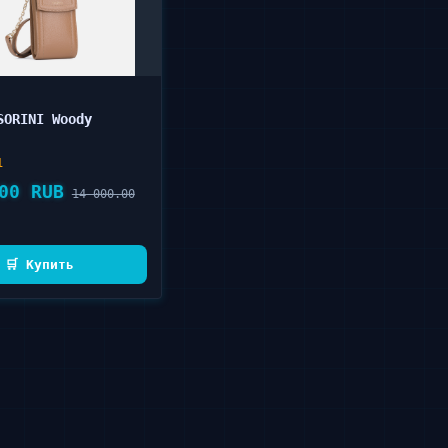
SORINI Woody
1
00 RUB
14 000.00
🛒 Купить