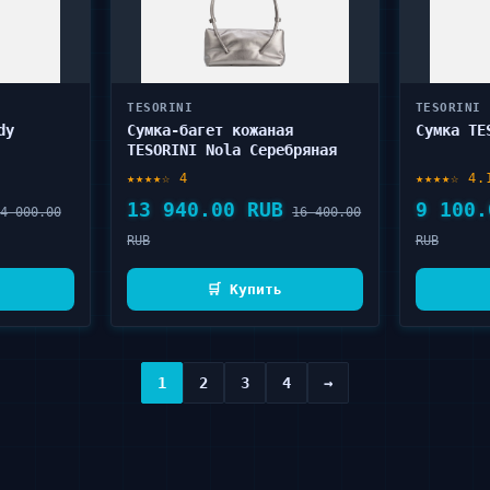
TESORINI
TESORINI
dy
Сумка-багет кожаная
Сумка TE
TESORINI Nola Серебряная
★★★★☆ 4
★★★★☆ 4.
13 940.00 RUB
9 100.
4 000.00
16 400.00
RUB
RUB
🛒 Купить
1
2
3
4
→