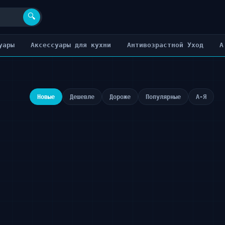
🔍
уары
Аксессуары для кухни
Антивозрастной Уход
А
Новые
Дешевле
Дороже
Популярные
А-Я