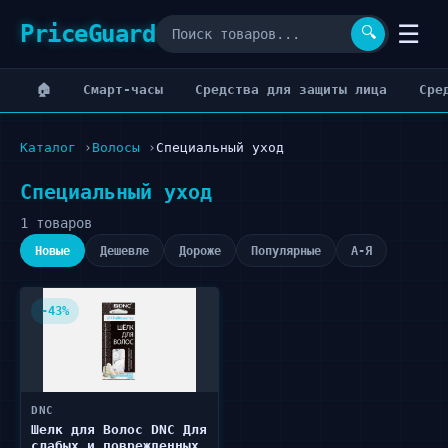
PriceGuard
☰
🔍
🏠
Cмарт-часы
Cредства для защиты лица
Cре
Каталог
Волосы
Специальный уход
Специальный уход
1 товаров
Новые
Дешевле
Дороже
Популярные
А-Я
-43%
DNC
Шелк для Волос DNC Для
слабых и поврежденных