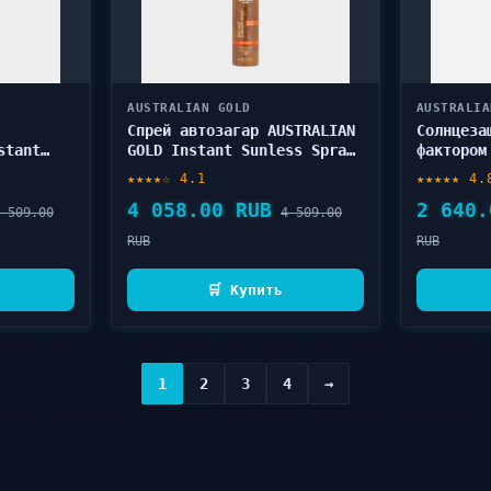
AUSTRALIAN GOLD
AUSTRALIA
Спрей автозагар AUSTRALIAN
Солнцеза
stant
GOLD Instant Sunless Spray
фактором
 мл
177 мл
AUSTRALI
★★★★☆ 4.1
★★★★★ 4.
Hydratio
4 058.00 RUB
2 640.
 509.00
4 509.00
RUB
RUB
🛒 Купить
1
2
3
4
→