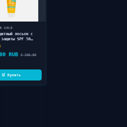
N GOLD
щитный лосьон с
 защиты SPF 50
AN GOLD Ultimate
8
n 100 мл
00 RUB
3 106.00
🛒 Купить