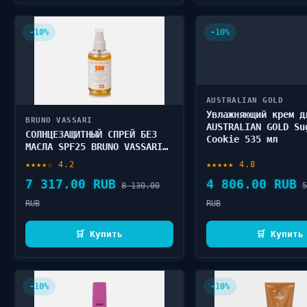
-10%
-10%
AUSTRALIAN GOLD
Увлажняющий крем д
BRUNO VASSARI
AUSTRALIAN GOLD Su
СОЛНЦЕЗАЩИТНЫЙ СПРЕЙ БЕЗ
Cookie 535 мл
МАСЛА SPF25 BRUNO VASSARI
SUN DEFENSE - OIL-FREE SUN
★★★★☆ 4.2
★★★★★ 4.8
SPRAY 200 мл
7 317.00 RUB
4 806.00 RUB
8 130.00
5
RUB
RUB
🛒 Купить
🛒 Купить
-10%
-10%