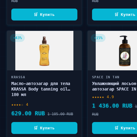
RUB
RUB
🛒 Купить
🛒 Купить
-43%
-15%
KRASSA
SPACE IN TAN
Масло-автозагар для тела
Увлажняющий лосьон
KRASSA Body tanning oil
автозагар SPACE IN
180 мл
Tanning-prolongato
★★★★★ 4.9
blanche 300 мл
★★★★☆ 4
1 436.00 RUB
1
629.00 RUB
1 105.00 RUB
RUB
🛒 Купить
🛒 Купить