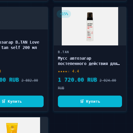
-15%
озагар B.TAN Love
 tan self 200 мл
B.TAN
Мусс автозагар
постепенного действия для
ежедневного применения
8
★★★★☆ 4.4
B.TAN Just shut up and sun
00 RUB
1 720.00 RUB
kiss me gradual 300 мл
2 882.00
2 024.00
RUB
🛒 Купить
🛒 Купить