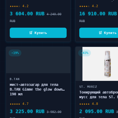
50 111SKIN Repair
★★★★☆ 4.2
★★★★☆ 4.2
Sunscreen 50 мл
3 604.00 RUB
16 910.00 RUB
4 240.00
RUB
RUB
🛒 Купить
🛒 Купить
-19%
-43%
B.TAN
мист-автозагар для тела
ST. MORIZ
B.TAN Gimme the glow down
Тонирующий автобро
190 мл
мусс для тела ST. 
Instant Dark 300 м
★★★★★ 4.7
★★★★★ 4.8
3 225.00 RUB
2 095.00 RUB
3 982.00
3