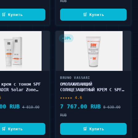
RUB
🛒 Купить
🛒 Купить
-10%
BRUNO VASSARI
 крем с тоном SPF
ОМОЛАЖИВАЮЩИЙ
ADIR Solar Zone
СОЛНЦЕЗАЩИТНЫЙ КРЕМ С SPF
ve CC Cream 75 мл
50+ BRUNO VASSARI SUN
6
★★★★★ 4.6
DEFENSE - ANTI AGE SUN
00 RUB
7 767.00 RUB
CREAM 50 мл
4 810.00
8 630.00
RUB
🛒 Купить
🛒 Купить