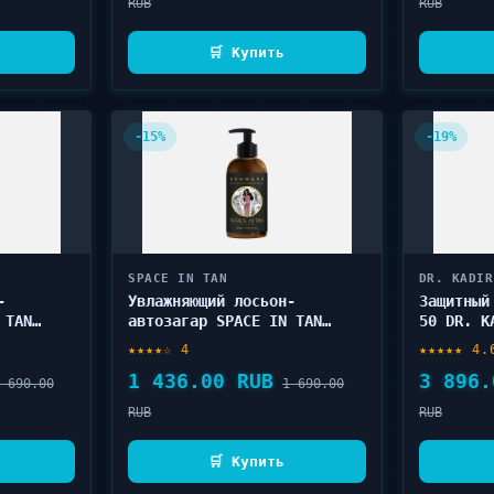
RUB
RUB
🛒 Купить
-15%
-19%
SPACE IN TAN
DR. KADIR
-
Увлажняющий лосьон-
Защитный
 TAN
автозагар SPACE IN TAN
50 DR. K
r
Self-tanning schwarz 300
Protecti
★★★★☆ 4
★★★★★ 4.
мл
1 436.00 RUB
3 896.
 690.00
1 690.00
RUB
RUB
🛒 Купить