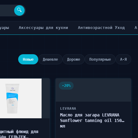
🔍
уары
Аксессуары для кухни
Антивозрастной Уход
А
Новые
Дешевле
Дороже
Популярные
А-Я
-20%
LEVRANA
Масло для загара LEVRANA
Sunflower tanning oil 150
мл
щитный флюид для
50+ ГЕЛЬТЕК