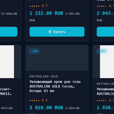
CALYPSO Tanning &
Moisturi
★★★★★ 4.7
★★★★☆ 4.
Protection 175 мл
1 222.00 RUB
2 043.
17 800.00
1 747.00
RUB
RUB
🛒 Купить
-10%
-10%
AUSTRALIAN GOLD
Увлажняющий крем для тела
AUSTRALIA
AUSTRALIAN GOLD Cocoa
нзант-
Увлажняю
Dreams 83 мл
MORIZ
AUSTRALI
л
Sandalwo
★★★★★ 4.5
★★★★☆ 4.
2 028.00 RUB
1 836.
 677.00
2 254.00