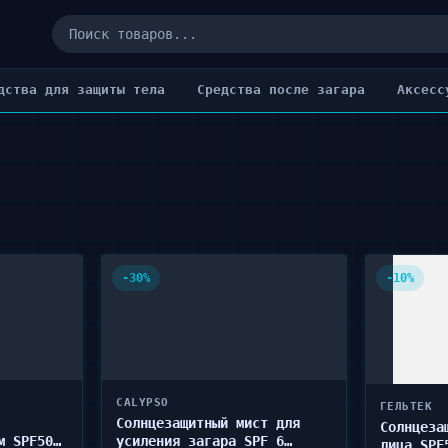
дства для защиты тела
Cредства после загара
Аксесс
-30%
-10%
CALYPSO
ГЕЛЬТЕК
Солнцезащитный мист для
Солнцеза
м SPF50+
усиления загара SPF 6
лица SPF