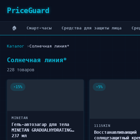
PriceGuard
🏠
Cмарт-часы
Cредства для защиты лица
Cре
Каталог
Солнечная линия*
Солнечная линия*
228 товаров
-15%
-5%
MINETAN
Гель-автозагар для тела
111SKIN
MINETAN GRADUALHYDRATING
Восстанавливающий
237 мл
солнцезащитный кре