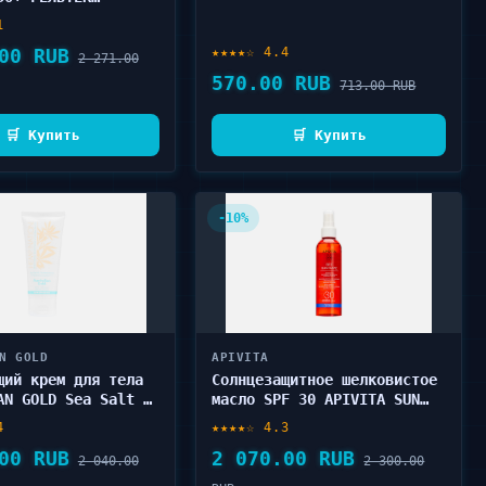
zing 50 мл
1
00 RUB
★★★★☆ 4.4
2 271.00
570.00 RUB
713.00 RUB
🛒 Купить
🛒 Купить
-10%
N GOLD
APIVITA
щий крем для тела
Солнцезащитное шелковистое
AN GOLD Sea Salt &
масло SPF 30 APIVITA SUN
od 83 мл
BODY OIL 200 мл
4
★★★★☆ 4.3
00 RUB
2 070.00 RUB
2 040.00
2 300.00