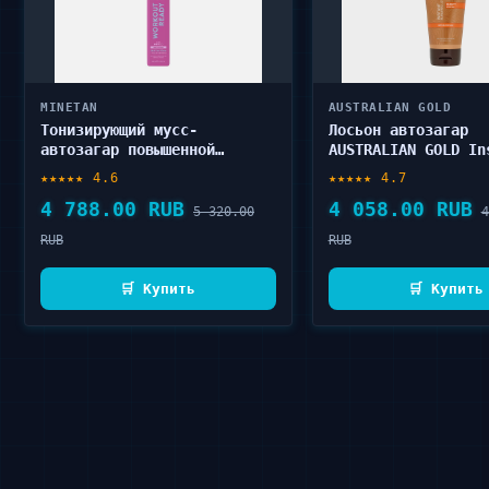
MINETAN
AUSTRALIAN GOLD
Тонизирующий мусс-
Лосьон автозагар
автозагар повышенной
AUSTRALIAN GOLD In
стойкости MINETAN Workout
Sunless Lotion 177
★★★★★ 4.6
★★★★★ 4.7
Ready Self 200 мл
4 788.00 RUB
4 058.00 RUB
5 320.00
4
RUB
RUB
🛒 Купить
🛒 Купить