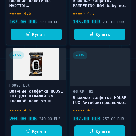
Влажные полотенца
Влажные салфетки
MADITOL
PAMPERINO №64 baby wet
Гипоаллергенные 60 шт
wipes 64 шт
★★★★★ 4.6
★★★★☆ 4.3
167.00 RUB
145.00 RUB
209.00 RUB
291.00 RUB
🛒 Купить
🛒 Купить
-15%
-27%
HOUSE LUX
Влажные салфетки HOUSE
HOUSE LUX
LUX Для изделий из
Влажные салфетки HOUSE
гладкой кожи 50 шт
LUX Антибактериальные
80 шт
★★★★★ 4.6
★★★★★ 4.9
204.00 RUB
187.00 RUB
240.00 RUB
257.00 RUB
🛒 Купить
🛒 Купить