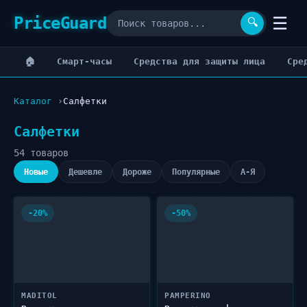
PriceGuard
☰
🔍
🏠
Cмарт-часы
Cредства для защиты лица
Cре
Каталог
Салфетки
Салфетки
54 товаров
Новые
Дешевле
Дороже
Популярные
А-Я
-20%
-50%
MADITOL
PAMPERINO