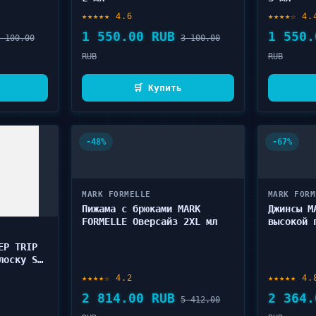
★★★★★ 4.6
★★★★☆ 4.
1 550.00 RUB
1 550.
 100.00
3 100.00
RUB
RUB
🛒 Купить
-48%
-67%
MARK FORMELLE
MARK FORM
Пижама с брюками MARK
Джинсы M
FORMELLE Оверсайз 2XL мл
высокой 
EP TRIP
лоску S-
★★★★☆ 4.2
★★★★★ 4.
2 814.00 RUB
2 364.
5 412.00