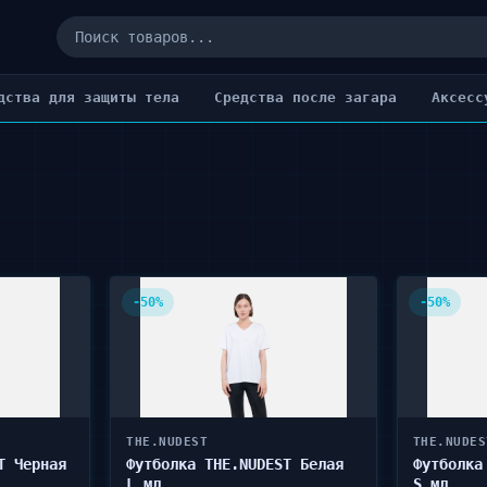
дства для защиты тела
Cредства после загара
Аксесс
-50%
-50%
THE.NUDEST
THE.NUDES
T Черная
Футболка THE.NUDEST Белая
Футболка
L мл
S мл