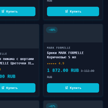
RUB
🛒 Купить
🛒 Купить
-40%
MARK FORMELLE
Брюки MARK FORMELLE
ELLE
Коричневые S мл
я пижама с шортами
MELLE Цветочки XL
★★★★★ 4.9
8
1 872.00 RUB
3 112.00
00 RUB
RUB
🛒 Купить
🛒 Купить
-47%