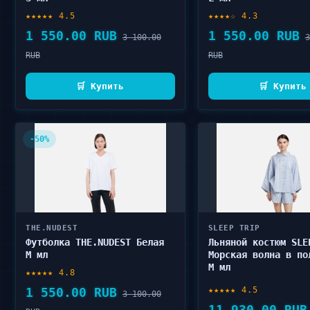
★★★★★ 4.5
★★★★☆ 4.3
1 550.00 RUB
1 550.00 RUB
3 100.00
3
RUB
RUB
🛒 Купить
🛒 Купить
-50%
THE.NUDEST
SLEEP TRIP
Футболка THE.NUDEST Белая
Льняной костюм SLE
M мл
Морская волна в по
M мл
★★★★★ 4.8
1 550.00 RUB
★★★★★ 4.5
3 100.00
11 930.00 RUB