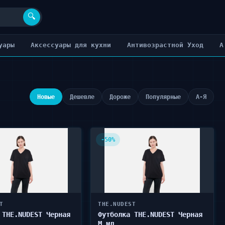
🔍
уары
Аксессуары для кухни
Антивозрастной Уход
А
Новые
Дешевле
Дороже
Популярные
А-Я
-50%
T
THE.NUDEST
 THE.NUDEST Черная
Футболка THE.NUDEST Черная
M мл