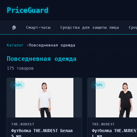
PriceGuard
🏠
Cмарт-часы
Cредства для защиты лица
Cре
Каталог
Повседневная одежда
Повседневная одежда
175 товаров
-50%
-50%
THE.NUDEST
THE.NUDEST
Футболка THE.NUDEST Белая
Футболка THE.NUDES
S мл
L мл