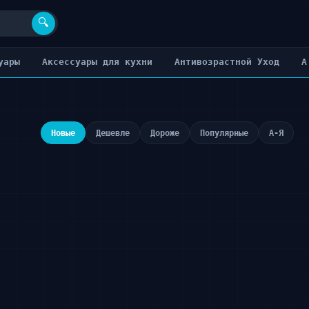
🔍
уары
Аксессуары для кухни
Антивозрастной Уход
А
Новые
Дешевле
Дороже
Популярные
А-Я