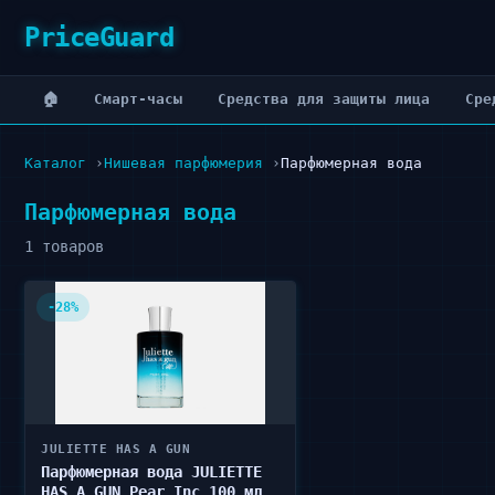
PriceGuard
🏠
Cмарт-часы
Cредства для защиты лица
Cре
Каталог
Нишевая парфюмерия
Парфюмерная вода
Парфюмерная вода
1 товаров
-28%
JULIETTE HAS A GUN
Парфюмерная вода JULIETTE
HAS A GUN Pear Inc 100 мл