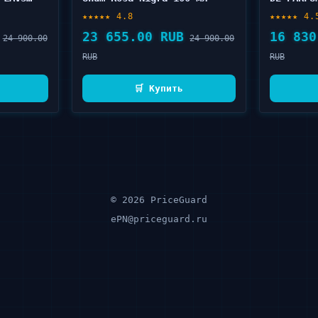
100 мл
★★★★★ 4.8
★★★★★ 4.
23 655.00 RUB
16 830
24 900.00
24 900.00
RUB
RUB
🛒 Купить
© 2026 PriceGuard
ePN@priceguard.ru