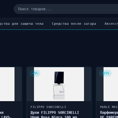
дства для защиты тела
Cредства после загара
Аксесс
-5%
-15%
FILIPPO SORCINELLI
PARLE MOI
ия
Духи FILIPPO SORCINELLI
Парфюмер
 LAVS
Unum Rosa Nigra 100 мл
DE PARFU