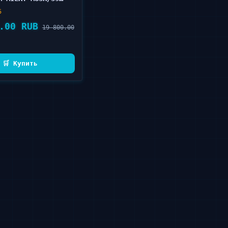
5
.00 RUB
19 800.00
🛒 Купить