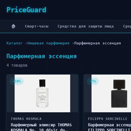
PriceGuard
🏠
Cмарт-часы
Cредства для защиты лица
Cре
Каталог
Нишевая парфюмерия
Парфюмерная эссенция
Парфюмерная эссенция
4 товаров
-10%
-5%
THOMAS KOSMALA
FILIPPO SORCINELLI
Парфюмерный эликсир THOMAS
Парфюмерная эссенц
KOSMALA No. 10 désir du
FILIPPO SORCINELLI