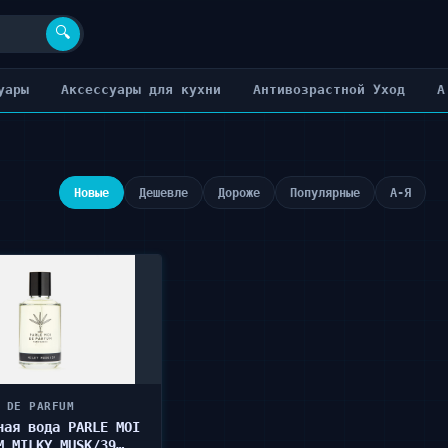
🔍
уары
Аксессуары для кухни
Антивозрастной Уход
А
Новые
Дешевле
Дороже
Популярные
А-Я
 DE PARFUM
ная вода PARLE MOI
M MILKY MUSK/39