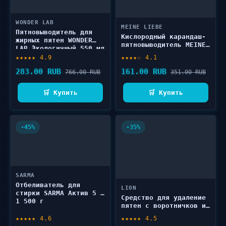
WONDER LAB
MEINE LIEBE
Пятновыводитель для
Кислородный карандаш-
жирных пятен WONDER
пятновыводитель MEINE
LAB Экологичный 550 мл
LIEBE Универсальный 35
★★★★★ 4.9
★★★★☆ 4.1
г
283.00 RUB
161.00 RUB
766.00 RUB
351.00 RUB
🛒 Купить
🛒 Купить
-45%
-35%
SARMA
Отбеливатель для
LION
стирки SARMA Актив 5 в
Средство для удаление
1 500 г
пятен с воротничков и
манжет LION BEAT 220
★★★★★ 4.6
★★★★★ 4.5
мл