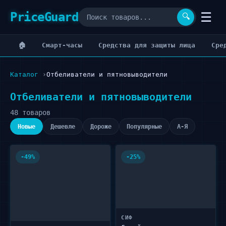
PriceGuard
☰
🔍
🏠
Cмарт-часы
Cредства для защиты лица
Cре
Каталог
Отбеливатели и пятновыводители
Отбеливатели и пятновыводители
48 товаров
Новые
Дешевле
Дороже
Популярные
А-Я
-49%
-25%
СИФ