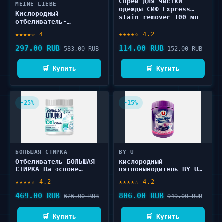
Спрей для чистки
MEINE LIEBE
одежды СИФ Express
Кислородный
stain remover 100 мл
отбеливатель-
пятновыводитель MEINE
★★★★☆ 4
★★★★☆ 4.2
LIEBE Универсальный
800 г
297.00 RUB
114.00 RUB
583.00 RUB
152.00 RUB
🛒 Купить
🛒 Купить
-25%
-15%
БОЛЬШАЯ СТИРКА
BY U
Отбеливатель БОЛЬШАЯ
кислородный
СТИРКА На основе
пятновыводитель BY U
активного кислорода
L'oxygène actif 500 г
★★★★☆ 4.2
★★★★☆ 4.2
400 г
469.00 RUB
806.00 RUB
626.00 RUB
949.00 RUB
🛒 Купить
🛒 Купить