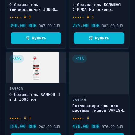
Отбеливатель
отбеливатель БОЛЬШАЯ
Универсальный JUNDO
СТИРКА На основе
Brilliant White 1000 г
активного кислорода 1
★★★★★ 4.9
★★★★★ 4.5
шт
390.00 RUB
225.00 RUB
907.00 RUB
382.00 RUB
🛒 Купить
🛒 Купить
-39%
-51%
SANFOR
Отбеливатель SANFOR 3
в 1 1000 мл
VANISH
Пятновыводитель для
цветных тканей VANISH
Oxi Advance 400 г
★★★★☆ 4.3
★★★★☆ 4
159.00 RUB
478.00 RUB
262.00 RUB
976.00 RUB