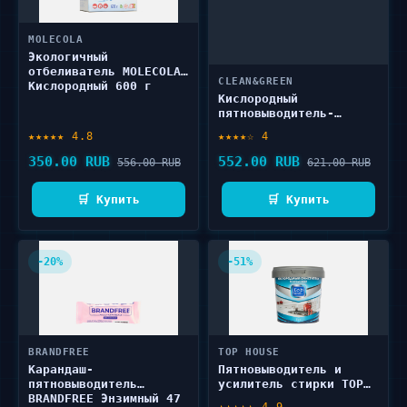
MOLECOLA
Экологичный
отбеливатель MOLECOLA
CLEAN&GREEN
Кислородный 600 г
Кислородный
пятновыводитель-
отбеливатель-
★★★★★ 4.8
★★★★☆ 4
очиститель CLEAN&GREEN
Гриник 1000 г
350.00 RUB
552.00 RUB
556.00 RUB
621.00 RUB
🛒 Купить
🛒 Купить
-20%
-51%
BRANDFREE
TOP HOUSE
Карандаш-
Пятновыводитель и
пятновыводитель
усилитель стирки TOP
BRANDFREE Энзимный 47
HOUSE Кислородный 1000