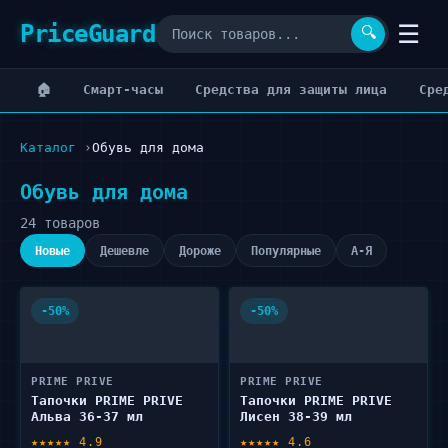
PriceGuard
☰
🔍
🏠
Cмарт-часы
Cредства для защиты лица
Cре
Каталог
Обувь для дома
Обувь для дома
24 товаров
Новые
Дешевле
Дороже
Популярные
А-Я
-50%
-50%
PRIME PRIVE
PRIME PRIVE
Тапочки PRIME PRIVE
Тапочки PRIME PRIVE
Альва 36-37 мл
Лисен 38-39 мл
★★★★★ 4.9
★★★★★ 4.6