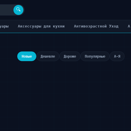
🔍
уары
Аксессуары для кухни
Антивозрастной Уход
А
Новые
Дешевле
Дороже
Популярные
А-Я