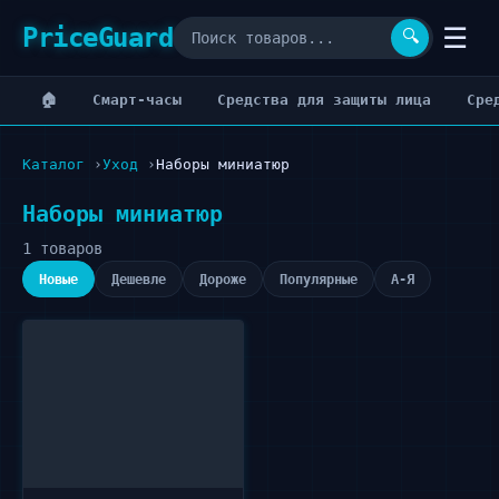
PriceGuard
☰
🔍
🏠
Cмарт-часы
Cредства для защиты лица
Cре
Каталог
Уход
Наборы миниатюр
Наборы миниатюр
1 товаров
Новые
Дешевле
Дороже
Популярные
А-Я